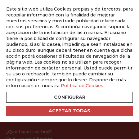
Este sitio web utiliza Cookies propias y de terceros, para
Auditado por
recopilar información con la finalidad de mejorar
nuestros servicios y mostrarle publicidad relacionada
con sus preferencias. Si continúa navegando, supone la
aceptación de la instalación de las mismas. El usuario
tiene la posibilidad de configurar su navegador
pudiendo, si así lo desea, impedir que sean instaladas en
su disco duro, aunque deberá tener en cuenta que dicha
Elementos
acción podrá ocasionar dificultades de navegación de la
página web. Las cookies no se utilizan para recoger
Inicio
/
Elementos
información de carácter personal. Usted puede permitir
su uso o rechazarlo, también puede cambiar su
configuración siempre que lo desee. Dispone de más
información en nuestra
Política de Cookies
.
CONFIGURAR
ACEPTAR TODAS
Mapa web
¿Qué hacemos hoy?