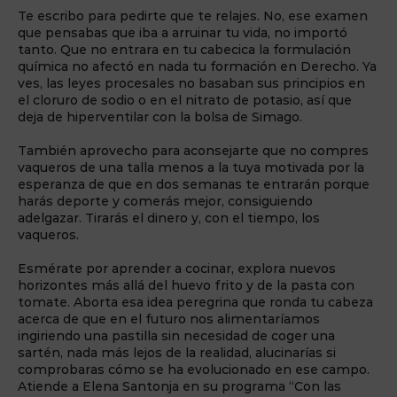
Te escribo para pedirte que te relajes. No, ese examen
que pensabas que iba a arruinar tu vida, no importó
tanto. Que no entrara en tu cabecica la formulación
química no afectó en nada tu formación en Derecho. Ya
ves, las leyes procesales no basaban sus principios en
el cloruro de sodio o en el nitrato de potasio, así que
deja de hiperventilar con la bolsa de Simago.
También aprovecho para aconsejarte que no compres
vaqueros de una talla menos a la tuya motivada por la
esperanza de que en dos semanas te entrarán porque
harás deporte y comerás mejor, consiguiendo
adelgazar. Tirarás el dinero y, con el tiempo, los
vaqueros.
Esmérate por aprender a cocinar, explora nuevos
horizontes más allá del huevo frito y de la pasta con
tomate. Aborta esa idea peregrina que ronda tu cabeza
acerca de que en el futuro nos alimentaríamos
ingiriendo una pastilla sin necesidad de coger una
sartén, nada más lejos de la realidad, alucinarías si
comprobaras cómo se ha evolucionado en ese campo.
Atiende a Elena Santonja en su programa “Con las