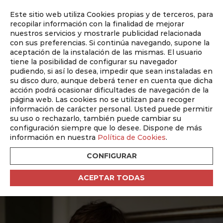
Este sitio web utiliza Cookies propias y de terceros, para
Auditado por
recopilar información con la finalidad de mejorar
nuestros servicios y mostrarle publicidad relacionada
con sus preferencias. Si continúa navegando, supone la
aceptación de la instalación de las mismas. El usuario
tiene la posibilidad de configurar su navegador
pudiendo, si así lo desea, impedir que sean instaladas en
su disco duro, aunque deberá tener en cuenta que dicha
ABM octubre 2025
acción podrá ocasionar dificultades de navegación de la
Nº 360 Octubre 2025
página web. Las cookies no se utilizan para recoger
información de carácter personal. Usted puede permitir
su uso o rechazarlo, también puede cambiar su
Volver
configuración siempre que lo desee. Dispone de más
información en nuestra
Política de Cookies
.
ELENA SERRALLÉ
CONFIGURAR
Carta a mi yo del pasado
ACEPTAR TODAS