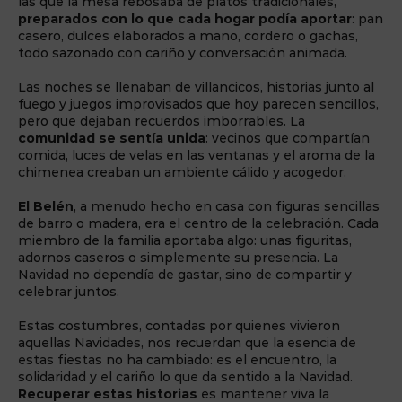
las que la mesa rebosaba de platos tradicionales,
preparados con lo que cada hogar podía aportar
: pan
casero, dulces elaborados a mano, cordero o gachas,
todo sazonado con cariño y conversación animada.
Las noches se llenaban de villancicos, historias junto al
fuego y juegos improvisados que hoy parecen sencillos,
pero que dejaban recuerdos imborrables. La
comunidad se sentía unida
: vecinos que compartían
comida, luces de velas en las ventanas y el aroma de la
chimenea creaban un ambiente cálido y acogedor.
El Belén
, a menudo hecho en casa con figuras sencillas
de barro o madera, era el centro de la celebración. Cada
miembro de la familia aportaba algo: unas figuritas,
adornos caseros o simplemente su presencia. La
Navidad no dependía de gastar, sino de compartir y
celebrar juntos.
Estas costumbres, contadas por quienes vivieron
aquellas Navidades, nos recuerdan que la esencia de
estas fiestas no ha cambiado: es el encuentro, la
solidaridad y el cariño lo que da sentido a la Navidad.
Recuperar estas historias
es mantener viva la