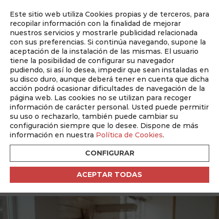
Este sitio web utiliza Cookies propias y de terceros, para
Auditado por
recopilar información con la finalidad de mejorar
nuestros servicios y mostrarle publicidad relacionada
con sus preferencias. Si continúa navegando, supone la
aceptación de la instalación de las mismas. El usuario
tiene la posibilidad de configurar su navegador
pudiendo, si así lo desea, impedir que sean instaladas en
su disco duro, aunque deberá tener en cuenta que dicha
ABM CERCANIAS
acción podrá ocasionar dificultades de navegación de la
Nº 3 Diciembre 2025
página web. Las cookies no se utilizan para recoger
información de carácter personal. Usted puede permitir
su uso o rechazarlo, también puede cambiar su
Volver
configuración siempre que lo desee. Dispone de más
información en nuestra
Política de Cookies
.
LA NAVIDAD DE ANTES
CONFIGURAR
Recuerdos y costumbres de nuestros
ACEPTAR TODAS
mayores