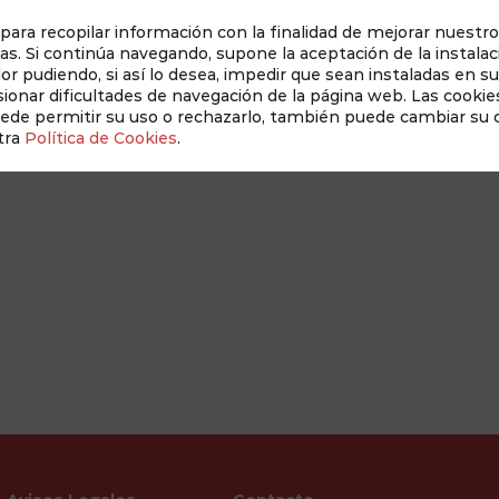
 para recopilar información con la finalidad de mejorar nuestro
as. Si continúa navegando, supone la aceptación de la instalac
dor pudiendo, si así lo desea, impedir que sean instaladas en s
Auditado 
onar dificultades de navegación de la página web. Las cookies
uede permitir su uso o rechazarlo, también puede cambiar su
tra
Política de Cookies
.
Revista Albacete a Mano
Conócenos
New