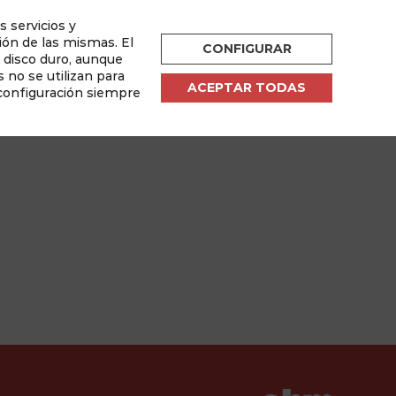
s servicios y
ESPAÑOL
ión de las mismas. El
CONFIGURAR
u disco duro, aunque
por
 no se utilizan para
ACEPTAR TODAS
 configuración siempre
sletter
Área de Usuario