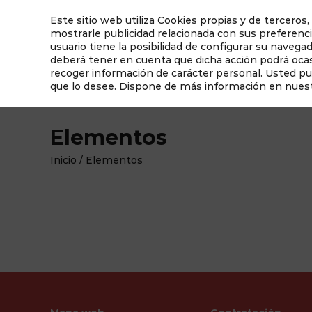
Este sitio web utiliza Cookies propias y de terceros,
mostrarle publicidad relacionada con sus preferenci
usuario tiene la posibilidad de configurar su navega
deberá tener en cuenta que dicha acción podrá ocasi
recoger información de carácter personal. Usted p
que lo desee. Dispone de más información en nues
¿Qué hacemos hoy?
Qué ver en Albacete
Elementos
Inicio
/
Elementos