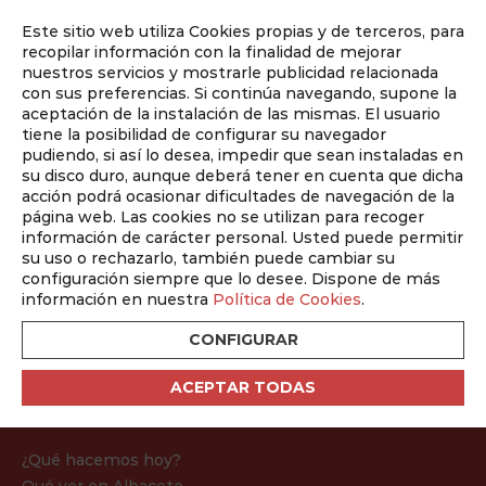
Este sitio web utiliza Cookies propias y de terceros, para
Auditado por
recopilar información con la finalidad de mejorar
nuestros servicios y mostrarle publicidad relacionada
con sus preferencias. Si continúa navegando, supone la
aceptación de la instalación de las mismas. El usuario
tiene la posibilidad de configurar su navegador
pudiendo, si así lo desea, impedir que sean instaladas en
su disco duro, aunque deberá tener en cuenta que dicha
Elementos
acción podrá ocasionar dificultades de navegación de la
página web. Las cookies no se utilizan para recoger
Inicio
/
Elementos
información de carácter personal. Usted puede permitir
su uso o rechazarlo, también puede cambiar su
configuración siempre que lo desee. Dispone de más
información en nuestra
Política de Cookies
.
CONFIGURAR
ACEPTAR TODAS
Mapa web
¿Qué hacemos hoy?