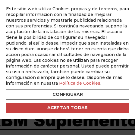
Este sitio web utiliza Cookies propias y de terceros, para
Auditado por
recopilar información con la finalidad de mejorar
nuestros servicios y mostrarle publicidad relacionada
con sus preferencias. Si continúa navegando, supone la
aceptación de la instalación de las mismas. El usuario
tiene la posibilidad de configurar su navegador
pudiendo, si así lo desea, impedir que sean instaladas en
su disco duro, aunque deberá tener en cuenta que dicha
OPORTUNIDAD ÚNICA:
acción podrá ocasionar dificultades de navegación de la
página web. Las cookies no se utilizan para recoger
LLEGAR A PÚBLICOS
información de carácter personal. Usted puede permitir
SEGMENTADOS SEGÚN
su uso o rechazarlo, también puede cambiar su
configuración siempre que lo desee. Dispone de más
INTERESES Y SECTORES.
información en nuestra
Política de Cookies
.
CONFIGURAR
Conócenos
ACEPTAR TODAS