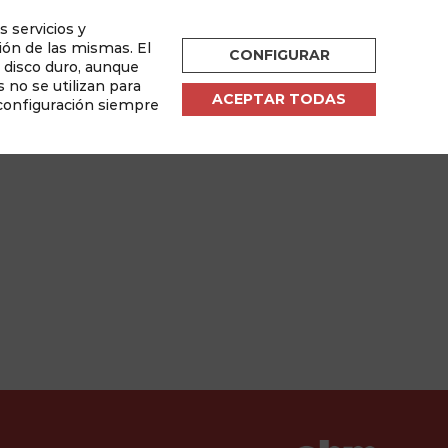
s servicios y
ESPAÑOL
ión de las mismas. El
CONFIGURAR
u disco duro, aunque
por
 no se utilizan para
ACEPTAR TODAS
 configuración siempre
sletter
Área de Usuario