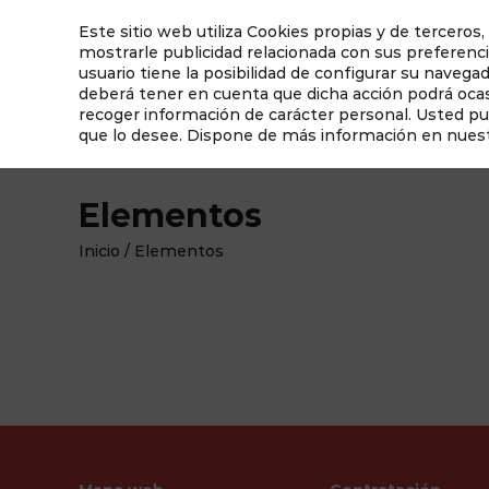
Este sitio web utiliza Cookies propias y de terceros,
mostrarle publicidad relacionada con sus preferenci
usuario tiene la posibilidad de configurar su navega
deberá tener en cuenta que dicha acción podrá ocasi
recoger información de carácter personal. Usted p
que lo desee. Dispone de más información en nues
¿Qué hacemos hoy?
Qué ver en Albacete
Elementos
Inicio
/
Elementos