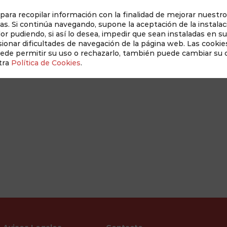
 para recopilar información con la finalidad de mejorar nuestro
as. Si continúa navegando, supone la aceptación de la instalac
dor pudiendo, si así lo desea, impedir que sean instaladas en s
Auditado 
onar dificultades de navegación de la página web. Las cookies
uede permitir su uso o rechazarlo, también puede cambiar su
tra
Política de Cookies
.
Revista Albacete a Mano
Conócenos
New