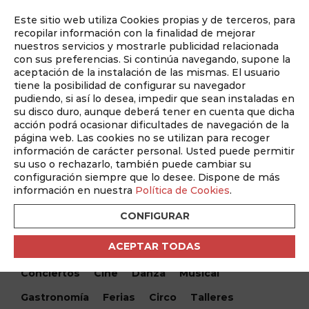
Este sitio web utiliza Cookies propias y de terceros, para
Auditado por
recopilar información con la finalidad de mejorar
nuestros servicios y mostrarle publicidad relacionada
con sus preferencias. Si continúa navegando, supone la
aceptación de la instalación de las mismas. El usuario
tiene la posibilidad de configurar su navegador
pudiendo, si así lo desea, impedir que sean instaladas en
su disco duro, aunque deberá tener en cuenta que dicha
acción podrá ocasionar dificultades de navegación de la
página web. Las cookies no se utilizan para recoger
información de carácter personal. Usted puede permitir
¿Qué hacemos hoy?
su uso o rechazarlo, también puede cambiar su
configuración siempre que lo desee. Dispone de más
¿Qué hacemos hoy?
/ Gacha's Comedy Club
información en nuestra
Política de Cookies
.
CONFIGURAR
Encuentra tu evento
ACEPTAR TODAS
Todos
Monólogos
Teatro
Festivales
Conciertos
Cine
Danza
Musical
Gastronomía
Ferias
Circo
Talleres