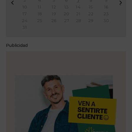
3
4
5
6
7
8
9
&
Si
10
11
12
13
14
15
16
#
g
17
18
19
20
21
22
23
x
&
24
25
26
27
28
29
30
3
#
31
c;
x
A
3
n
e;
Publicidad
t