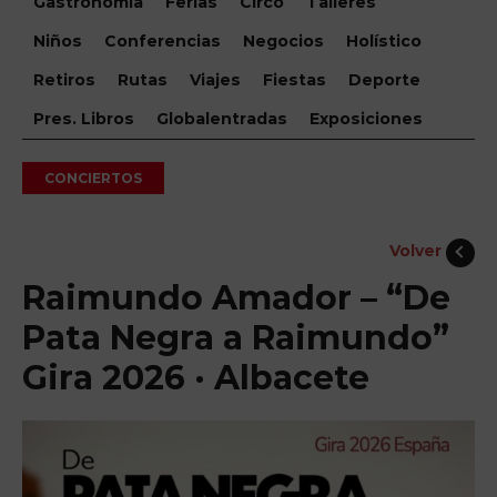
Gastronomía
Ferias
Circo
Talleres
Niños
Conferencias
Negocios
Holístico
Retiros
Rutas
Viajes
Fiestas
Deporte
Pres. Libros
Globalentradas
Exposiciones
CONCIERTOS
Volver
Raimundo Amador – “De
Pata Negra a Raimundo”
Gira 2026 · Albacete