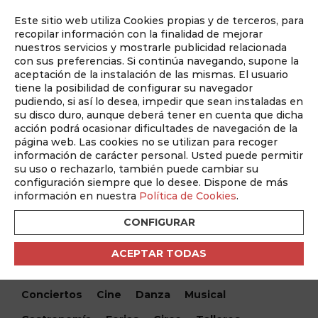
Este sitio web utiliza Cookies propias y de terceros, para
Auditado por
recopilar información con la finalidad de mejorar
nuestros servicios y mostrarle publicidad relacionada
con sus preferencias. Si continúa navegando, supone la
aceptación de la instalación de las mismas. El usuario
tiene la posibilidad de configurar su navegador
pudiendo, si así lo desea, impedir que sean instaladas en
su disco duro, aunque deberá tener en cuenta que dicha
acción podrá ocasionar dificultades de navegación de la
página web. Las cookies no se utilizan para recoger
información de carácter personal. Usted puede permitir
¿Qué hacemos hoy?
su uso o rechazarlo, también puede cambiar su
configuración siempre que lo desee. Dispone de más
¿Qué hacemos hoy?
/ Raimundo Amador – “De Pata
información en nuestra
Política de Cookies
.
Negra a Raimundo” Gira 2026 · Albacete
CONFIGURAR
Encuentra tu evento
ACEPTAR TODAS
Todos
Monólogos
Teatro
Festivales
Conciertos
Cine
Danza
Musical