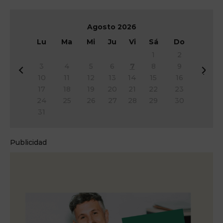
Agosto
2026
Lu
Ma
Mi
Ju
Vi
Sá
Do
1
2
3
4
5
6
7
8
9
&
Si
10
11
12
13
14
15
16
#
g
17
18
19
20
21
22
23
x
&
24
25
26
27
28
29
30
3
#
31
c;
x
A
3
n
e;
Publicidad
t