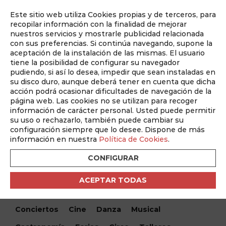
Este sitio web utiliza Cookies propias y de terceros, para
Auditado por
recopilar información con la finalidad de mejorar
nuestros servicios y mostrarle publicidad relacionada
con sus preferencias. Si continúa navegando, supone la
aceptación de la instalación de las mismas. El usuario
tiene la posibilidad de configurar su navegador
pudiendo, si así lo desea, impedir que sean instaladas en
su disco duro, aunque deberá tener en cuenta que dicha
acción podrá ocasionar dificultades de navegación de la
página web. Las cookies no se utilizan para recoger
información de carácter personal. Usted puede permitir
¿Qué hacemos hoy?
su uso o rechazarlo, también puede cambiar su
configuración siempre que lo desee. Dispone de más
¿Qué hacemos hoy?
/ Recital flamenco – Juan Fariña y
información en nuestra
Política de Cookies
.
Carmelo Picón
CONFIGURAR
Encuentra tu evento
ACEPTAR TODAS
Todos
Monólogos
Teatro
Festivales
Conciertos
Cine
Danza
Musical