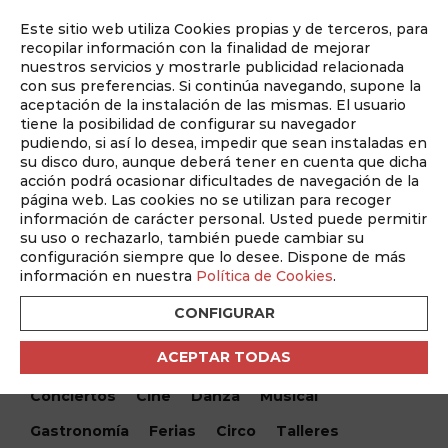
Este sitio web utiliza Cookies propias y de terceros, para
Auditado por
recopilar información con la finalidad de mejorar
nuestros servicios y mostrarle publicidad relacionada
con sus preferencias. Si continúa navegando, supone la
aceptación de la instalación de las mismas. El usuario
tiene la posibilidad de configurar su navegador
pudiendo, si así lo desea, impedir que sean instaladas en
su disco duro, aunque deberá tener en cuenta que dicha
acción podrá ocasionar dificultades de navegación de la
página web. Las cookies no se utilizan para recoger
información de carácter personal. Usted puede permitir
¿Qué hacemos hoy?
su uso o rechazarlo, también puede cambiar su
configuración siempre que lo desee. Dispone de más
¿Qué hacemos hoy?
/ Esencias del Jardín Botánico
información en nuestra
Política de Cookies
.
CONFIGURAR
Encuentra tu evento
ACEPTAR TODAS
Todos
Monólogos
Teatro
Festivales
Conciertos
Cine
Danza
Musical
Gastronomía
Ferias
Circo
Talleres