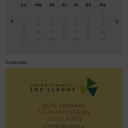
Lu
Ma
Mi
Ju
Vi
Sá
Do
1
2
3
4
5
6
7
8
9
&
Si
10
11
12
13
14
15
16
#
g
17
18
19
20
21
22
23
x
&
24
25
26
27
28
29
30
3
#
31
c;
x
A
3
n
e;
Publicidad
t