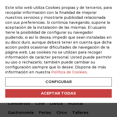
Este sitio web utiliza Cookies propias y de terceros, para
Auditado por
recopilar información con la finalidad de mejorar
nuestros servicios y mostrarle publicidad relacionada
con sus preferencias. Si continúa navegando, supone la
aceptación de la instalación de las mismas. El usuario
tiene la posibilidad de configurar su navegador
pudiendo, si así lo desea, impedir que sean instaladas en
su disco duro, aunque deberá tener en cuenta que dicha
acción podrá ocasionar dificultades de navegación de la
página web. Las cookies no se utilizan para recoger
información de carácter personal. Usted puede permitir
¿Qué hacemos hoy?
su uso o rechazarlo, también puede cambiar su
configuración siempre que lo desee. Dispone de más
¿Qué hacemos hoy?
/ Un funeral de locos (2025)
información en nuestra
Política de Cookies
.
CONFIGURAR
Encuentra tu evento
ACEPTAR TODAS
Todos
Monólogos
Teatro
Festivales
Conciertos
Cine
Danza
Musical
Gastronomía
Ferias
Circo
Talleres