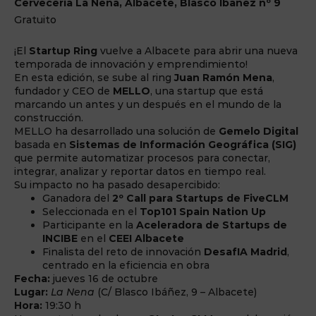
Cerveceria La Nena, Albacete, Blasco Ibañez nº 9
Gratuito
¡El
Startup Ring
vuelve a Albacete para abrir una nueva
temporada de innovación y emprendimiento!
En esta edición, se sube al ring
Juan Ramón Mena
,
fundador y CEO de
MELLO
, una startup que está
marcando un antes y un después en el mundo de la
construcción.
MELLO ha desarrollado una solución de
Gemelo Digital
basada en
Sistemas de Información Geográfica (SIG)
que permite automatizar procesos para conectar,
integrar, analizar y reportar datos en tiempo real.
Su impacto no ha pasado desapercibido:
Ganadora del
2º Call para Startups de FiveCLM
Seleccionada en el
Top101 Spain Nation Up
Participante en la
Aceleradora de Startups de
INCIBE
en el
CEEI Albacete
Finalista del reto de innovación
DesafIA Madrid
,
centrado en la eficiencia en obra
Fecha:
jueves 16 de octubre
Lugar:
La Nena
(C/ Blasco Ibáñez, 9 – Albacete)
Hora:
19:30 h