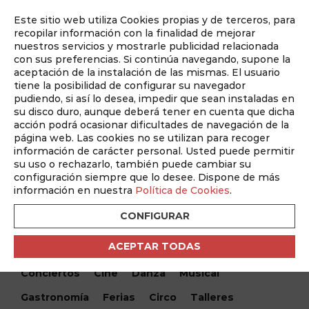
Este sitio web utiliza Cookies propias y de terceros, para
Auditado por
recopilar información con la finalidad de mejorar
nuestros servicios y mostrarle publicidad relacionada
con sus preferencias. Si continúa navegando, supone la
aceptación de la instalación de las mismas. El usuario
tiene la posibilidad de configurar su navegador
pudiendo, si así lo desea, impedir que sean instaladas en
su disco duro, aunque deberá tener en cuenta que dicha
acción podrá ocasionar dificultades de navegación de la
página web. Las cookies no se utilizan para recoger
información de carácter personal. Usted puede permitir
¿Qué hacemos hoy?
su uso o rechazarlo, también puede cambiar su
configuración siempre que lo desee. Dispone de más
¿Qué hacemos hoy?
/ Startup Ring
información en nuestra
Política de Cookies
.
CONFIGURAR
Encuentra tu evento
ACEPTAR TODAS
Todos
Monólogos
Teatro
Festivales
Conciertos
Cine
Danza
Musical
Gastronomía
Ferias
Circo
Talleres