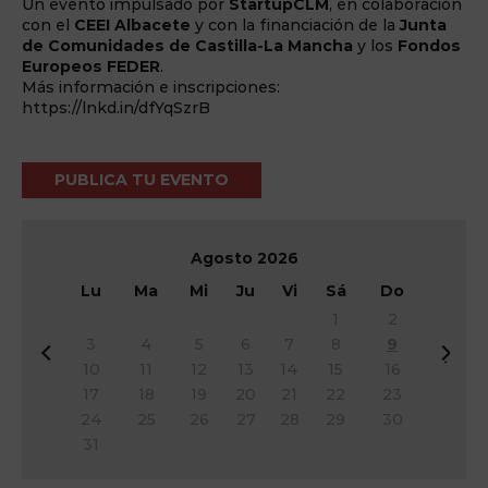
Un evento impulsado por
StartupCLM
, en colaboración
con el
CEEI Albacete
y con la financiación de la
Junta
de Comunidades de Castilla-La Mancha
y los
Fondos
Europeos FEDER
.
Más información e inscripciones:
https://lnkd.in/dfYqSzrB
PUBLICA TU EVENTO
Agosto
2026
Lu
Ma
Mi
Ju
Vi
Sá
Do
1
2
3
4
5
6
7
8
9
&
Si
10
11
12
13
14
15
16
#
g
17
18
19
20
21
22
23
x
&
24
25
26
27
28
29
30
3
#
31
c;
x
A
3