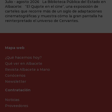
ioteca Pública del Estado en
¿Preparado para el cambio? L
cine”, una exposición de
llega a Benidorm Palace La s
 un siglo de adaptaciones
Palace, enclavada en la capital 
 cómo la gran pantalla ha
Blanca, vuelve a reinventarse
 de Cervantes.
redefinir la forma en la que se v
espectáculo. Y lo ...
Mapa web
¿Qué hacemos hoy?
Qué ver en Albacete
Revista Albacete a Mano
Conócenos
Newsletter
Contratación
Noticias
Proveedores