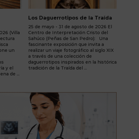
Los Daguerrotipos de la Traída
Adictos Sin
25 de mayo - 31 de agosto de 2026 El
Junio - agost
lla
Centro de Interpretación Cristo del
Libro de Alba
Sahúco (Peñas de San Pedro): Una
Sustancia", un
fascinante exposición que invita a
de Ginés Sánch
realizar un viaje fotográfico al siglo XIX
reflexión sobr
a través de una colección de
comportamenta
daguerrotipos inspirados en la histórica
humana tras e
tradición de la Traída del ...
dependencias
..
sustancias. Un