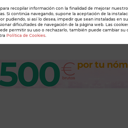
 para recopilar información con la finalidad de mejorar nuestro
as. Si continúa navegando, supone la aceptación de la instalac
dor pudiendo, si así lo desea, impedir que sean instaladas en s
Auditado 
onar dificultades de navegación de la página web. Las cookies
uede permitir su uso o rechazarlo, también puede cambiar su
tra
Política de Cookies
.
Revista Albacete a Mano
Conócenos
New