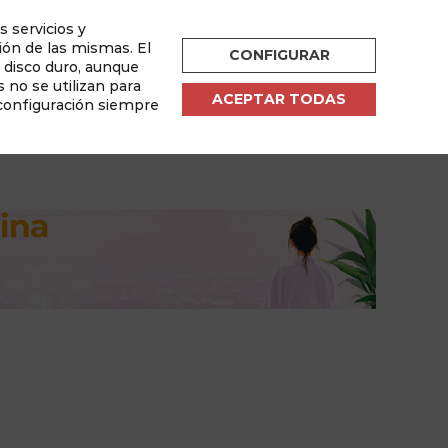
s servicios y
ESPAÑOL
ión de las mismas. El
CONFIGURAR
u disco duro, aunque
por
 no se utilizan para
ACEPTAR TODAS
 configuración siempre
sletter
Área de Usuario