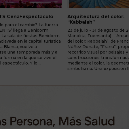
na+espectáculo
Arquitectura del color:
“Kabbalah”
 el cambio? La fuerza
lega a Benidorm
23 de julio - 31 de agosto de 2026 (Vi
 de fiestas Benidorm
Manolita, Fuensanta) “Arquitectura
 en la capital turística
del color: Kabbalah”, de Francisca
ca, vuelve a
Núñez Donate, “Franu”, propone un
a temporada más y a
recorrido visual por paisajes y
a en la que se vive el
construcciones transformados
áculo. Y lo ...
mediante el color, la geometría y el
simbolismo. Una exposición llena de .