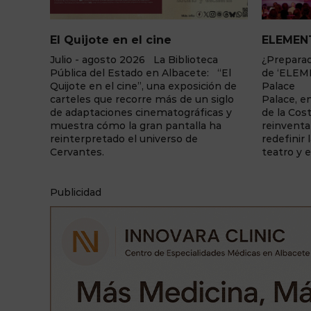
El Quijote en el cine
ELEMENTS Ce
Julio - agosto 2026 La Biblioteca
¿Preparado para
Pública del Estado en Albacete: “El
de ‘ELEMENTS’ l
Quijote en el cine”, una exposición de
Palace La sala
carteles que recorre más de un siglo
Palace, enclavada
de adaptaciones cinematográficas y
de la Costa Blan
muestra cómo la gran pantalla ha
reinventarse un
reinterpretado el universo de
redefinir la form
Cervantes.
teatro y el espect
.
Publicidad