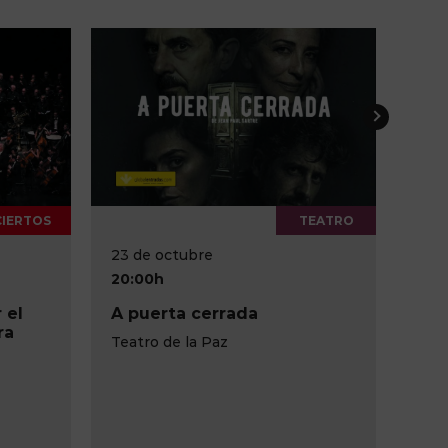
TEATRO
23 de octubre
16 de octubre
20:00h
20:00h
A puerta cerrada
Concierto Día
Nacional
Teatro de la Paz
Teatro Circo de