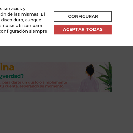
s servicios y
ESPAÑOL
ión de las mismas. El
CONFIGURAR
u disco duro, aunque
por
 no se utilizan para
ACEPTAR TODAS
 configuración siempre
sletter
Área de Usuario