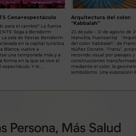
tura del color:
Los Daguerrotipos de la
ah”
25 de mayo - 31 de agosto de
o - 31 de agosto de 2026 (Villa
Centro de Interpretación Cris
 Fuensanta) “Arquitectura
Sahúco (Peñas de San Pedro
 Kabbalah”, de Francisca
fascinante exposición que inv
nate, “Franu”, propone un
realizar un viaje fotográfico al
visual por paisajes y
a través de una colección de
ciones transformados
daguerrotipos inspirados en la
el color, la geometría y el
tradición de la Traída del ...
o. Una exposición llena de ...