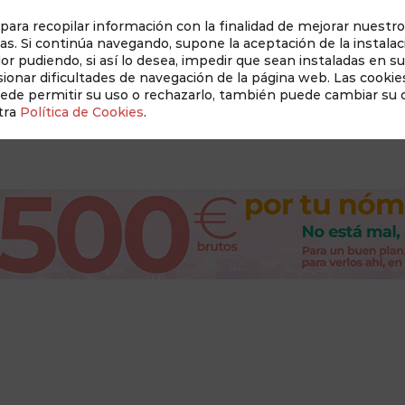
 para recopilar información con la finalidad de mejorar nuestro
as. Si continúa navegando, supone la aceptación de la instalac
dor pudiendo, si así lo desea, impedir que sean instaladas en s
Auditado 
onar dificultades de navegación de la página web. Las cookies
uede permitir su uso o rechazarlo, también puede cambiar su
tra
Política de Cookies
.
Revista Albacete a Mano
Conócenos
New