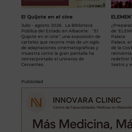
ELEMENTS Cena+espectáculo
Arquitec
“Kabbal
ca
¿Preparado para el cambio? La fuerza
 “El
de ‘ELEMENTS’ llega a Benidorm
23 de juli
ión de
Palace La sala de fiestas Benidorm
Manolita,
siglo
Palace, enclavada en la capital turística
del color:
as y
de la Costa Blanca, vuelve a
Núñez Do
ha
reinventarse una temporada más y a
recorrido 
redefinir la forma en la que se vive el
construc
teatro y el espectáculo. Y lo ...
mediante 
simbolism
Publicidad