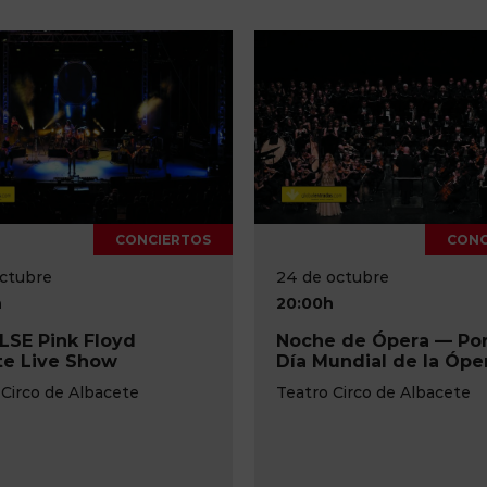
CONCIERTOS
octubre
23 de octubre
h
20:00h
 de Ópera — Por el
A puerta cerrada
undial de la Ópera
Teatro de la Paz
 Circo de Albacete