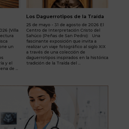
 Traída
Adictos Sin Sustancia
Lámin
Etére
 2026 El
Junio - agosto de 2026 La Casa del
to del
Libro de Albacete: "Adictos Sin
31 de j
): Una
Sustancia", una exposición fotográfica
La Lun
ita a
de Ginés Sánchez que invita a la
30, Al
 siglo XIX
reflexión sobre las adicciones
una ex
comportamentales y la realidad
Molina,
 histórica
humana tras el juego y otras
Etérea
dependencias sin consumo de
ilustra
sustancias. Una muestra de ...
cargada