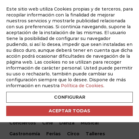
Este sitio web utiliza Cookies propias y de terceros, para
Auditado por
recopilar información con la finalidad de mejorar
nuestros servicios y mostrarle publicidad relacionada
con sus preferencias. Si continúa navegando, supone la
aceptación de la instalación de las mismas. El usuario
tiene la posibilidad de configurar su navegador
pudiendo, si así lo desea, impedir que sean instaladas en
su disco duro, aunque deberá tener en cuenta que dicha
acción podrá ocasionar dificultades de navegación de la
página web. Las cookies no se utilizan para recoger
información de carácter personal. Usted puede permitir
¿Qué hacemos hoy?
su uso o rechazarlo, también puede cambiar su
configuración siempre que lo desee. Dispone de más
¿Qué hacemos hoy?
/ La cultura del esparto
información en nuestra
Política de Cookies
.
CONFIGURAR
Encuentra tu evento
ACEPTAR TODAS
Todos
Monólogos
Teatro
Festivales
Conciertos
Cine
Danza
Musical
Gastronomía
Ferias
Circo
Talleres