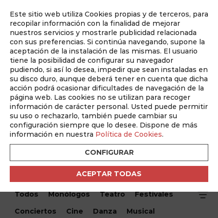
Este sitio web utiliza Cookies propias y de terceros, para
Auditado por
recopilar información con la finalidad de mejorar
nuestros servicios y mostrarle publicidad relacionada
con sus preferencias. Si continúa navegando, supone la
aceptación de la instalación de las mismas. El usuario
tiene la posibilidad de configurar su navegador
pudiendo, si así lo desea, impedir que sean instaladas en
su disco duro, aunque deberá tener en cuenta que dicha
acción podrá ocasionar dificultades de navegación de la
página web. Las cookies no se utilizan para recoger
información de carácter personal. Usted puede permitir
¿Qué hacemos hoy?
su uso o rechazarlo, también puede cambiar su
configuración siempre que lo desee. Dispone de más
¿Qué hacemos hoy?
/ Exposición " La huella de la oficina
información en nuestra
Política de Cookies
.
técnica de construcciones escolares en Castilla-La
Mancha. 1920-1936)"
CONFIGURAR
ACEPTAR TODAS
Encuentra tu evento
Todos
Monólogos
Teatro
Festivales
Conciertos
Cine
Danza
Musical