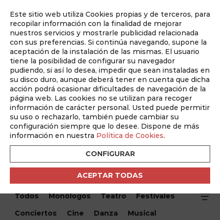
Este sitio web utiliza Cookies propias y de terceros, para
Auditado por
recopilar información con la finalidad de mejorar
nuestros servicios y mostrarle publicidad relacionada
con sus preferencias. Si continúa navegando, supone la
aceptación de la instalación de las mismas. El usuario
tiene la posibilidad de configurar su navegador
pudiendo, si así lo desea, impedir que sean instaladas en
su disco duro, aunque deberá tener en cuenta que dicha
acción podrá ocasionar dificultades de navegación de la
página web. Las cookies no se utilizan para recoger
información de carácter personal. Usted puede permitir
¿Qué hacemos hoy?
su uso o rechazarlo, también puede cambiar su
configuración siempre que lo desee. Dispone de más
¿Qué hacemos hoy?
/ Exposición " La huella de la oficina
información en nuestra
Política de Cookies
.
técnica de construcciones escolares en Castilla-La
Mancha. 1920-1936)"
CONFIGURAR
ACEPTAR TODAS
Encuentra tu evento
Todos
Monólogos
Teatro
Festivales
Conciertos
Cine
Danza
Musical