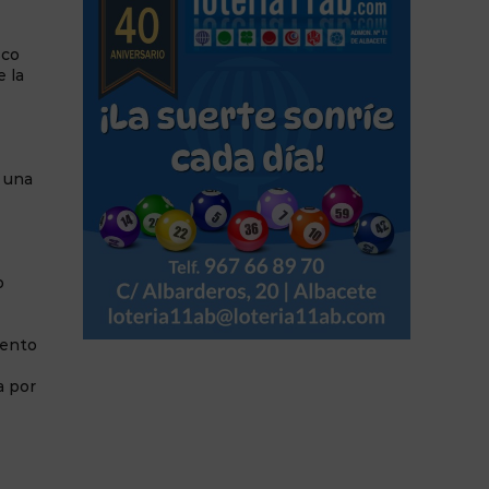
sco
e la
o una
o
vento
a por