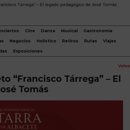
Francisco Tárrega” – El legado pedagógico de José Tomás
nciertos
Cine
Danza
Musical
Gastronomía
as
Negocios
Holístico
Retiros
Rutas
Viajes
das
Exposiciones
Volv
to “Francisco Tárrega” – El
José Tomás