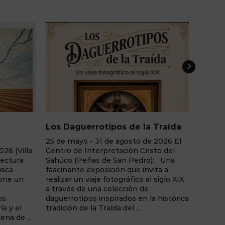
otipos de la Traída
Adictos Sin Sustancia
31 de agosto de 2026 El
Junio - agosto de 2026 La Casa d
erpretación Cristo del
Libro de Albacete: "Adictos Sin
s de San Pedro): Una
Sustancia", una exposición fotogr
posición que invita a
de Ginés Sánchez que invita a la
je fotográfico al siglo XIX
reflexión sobre las adicciones
na colección de
comportamentales y la realidad
 inspirados en la histórica
humana tras el juego y otras
 Traída del ...
dependencias sin consumo de
sustancias. Una muestra de ...