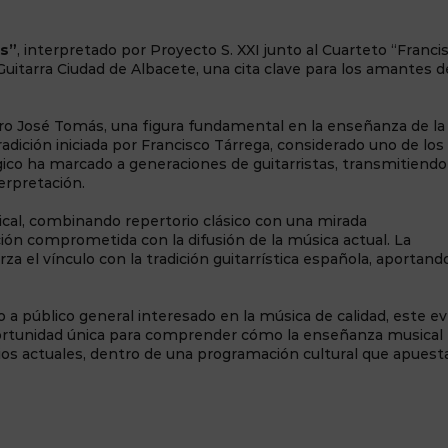
ás”
, interpretado por Proyecto S. XXI junto al Cuarteto “Franci
Guitarra Ciudad de Albacete, una cita clave para los amantes d
stro José Tomás, una figura fundamental en la enseñanza de la
tradición iniciada por Francisco Tárrega, considerado uno de los
ico ha marcado a generaciones de guitarristas, transmitiend
erpretación.
sical, combinando repertorio clásico con una mirada
ón comprometida con la difusión de la música actual. La
za el vínculo con la tradición guitarrística española, aportand
mo a público general interesado en la música de calidad, este e
 oportunidad única para comprender cómo la enseñanza musical
rios actuales, dentro de una programación cultural que apuest