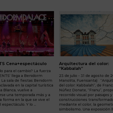
Arquitectura del color:
Los Daguerr
“Kabbalah”
za
25 de mayo - 
23 de julio - 31 de agosto de 2026 (Villa
Centro de Int
orm
Manolita, Fuensanta) “Arquitectura
Sahúco (Peña
tica
del color: Kabbalah”, de Francisca
fascinante ex
Núñez Donate, “Franu”, propone un
realizar un via
 a
recorrido visual por paisajes y
a través de u
l
construcciones transformados
daguerrotipos
mediante el color, la geometría y el
tradición de la
simbolismo. Una exposición llena de ...