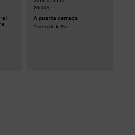
16 de octubre
20:00h
rrada
Concierto Día de la Fiesta
Nacional
az
Teatro Circo de Albacete