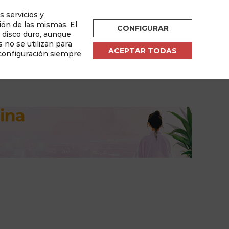
s servicios y
ESPAÑOL
ión de las mismas. El
CONFIGURAR
u disco duro, aunque
por
 no se utilizan para
ACEPTAR TODAS
 configuración siempre
sletter
Área de Usuario