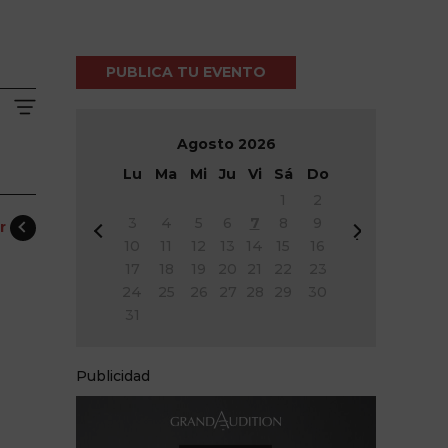
PUBLICA TU EVENTO
Agosto
2026
Lu
Ma
Mi
Ju
Vi
Sá
Do
1
2
3
4
5
6
7
8
9
er
&
Si
10
11
12
13
14
15
16
#
g
17
18
19
20
21
22
23
x
&
24
25
26
27
28
29
30
3
#
31
c;
x
A
3
n
e;
Publicidad
t