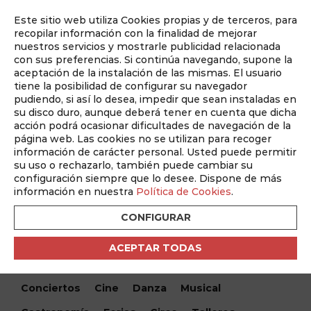
Este sitio web utiliza Cookies propias y de terceros, para
Auditado por
recopilar información con la finalidad de mejorar
nuestros servicios y mostrarle publicidad relacionada
con sus preferencias. Si continúa navegando, supone la
aceptación de la instalación de las mismas. El usuario
tiene la posibilidad de configurar su navegador
pudiendo, si así lo desea, impedir que sean instaladas en
su disco duro, aunque deberá tener en cuenta que dicha
acción podrá ocasionar dificultades de navegación de la
página web. Las cookies no se utilizan para recoger
información de carácter personal. Usted puede permitir
¿Qué hacemos hoy?
su uso o rechazarlo, también puede cambiar su
configuración siempre que lo desee. Dispone de más
¿Qué hacemos hoy?
/ Carlos Cano Sinfónico – V Festival
información en nuestra
Política de Cookies
.
Jardín Botánico
CONFIGURAR
Encuentra tu evento
ACEPTAR TODAS
Todos
Monólogos
Teatro
Festivales
Conciertos
Cine
Danza
Musical