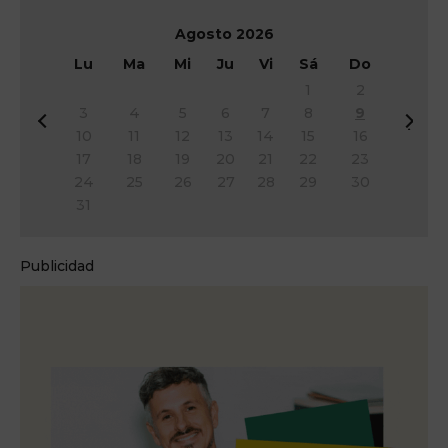
Agosto
2026
Lu
Ma
Mi
Ju
Vi
Sá
Do
1
2
3
4
5
6
7
8
9
&
Si
10
11
12
13
14
15
16
#
g
17
18
19
20
21
22
23
x
&
24
25
26
27
28
29
30
3
#
31
c;
x
A
3
n
e;
Publicidad
t