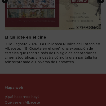
l cine
ELEMENTS Cena+
26 La Biblioteca Pública del Estado en
¿Preparado para el 
jote en el cine”, una exposición de
llega a Benidorm P
rre más de un siglo de adaptaciones
Palace, enclavada en 
 y muestra cómo la gran pantalla ha
Blanca, vuelve a re
l universo de Cervantes.
redefinir la forma en
espectáculo. Y lo ...
Mapa web
¿Qué hacemos hoy?
Qué ver en Albacete