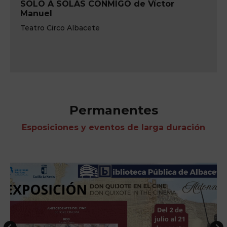
CONMIGO de Víctor
IM-PULSE Pink Fl
Teatro Circo de Alba
ete
Permanentes
Esposiciones y eventos de larga duración