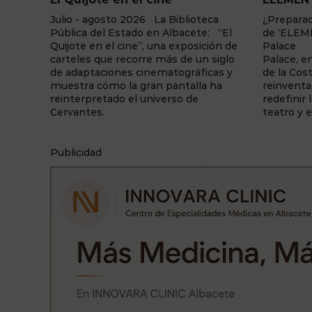
“Kabbal
ca
¿Preparado para el cambio? La fuerza
 “El
de ‘ELEMENTS’ llega a Benidorm
23 de juli
ión de
Palace La sala de fiestas Benidorm
Manolita,
siglo
Palace, enclavada en la capital turística
del color:
as y
de la Costa Blanca, vuelve a
Núñez Do
ha
reinventarse una temporada más y a
recorrido 
redefinir la forma en la que se vive el
construc
teatro y el espectáculo. Y lo ...
mediante 
simbolism
Publicidad