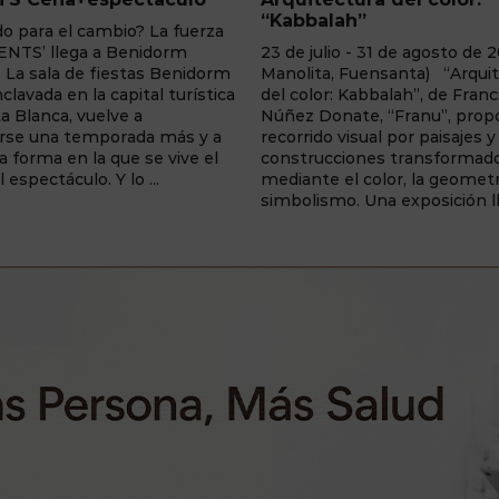
ah”
25 de mayo - 31 de agosto de
o - 31 de agosto de 2026 (Villa
Centro de Interpretación Cris
 Fuensanta) “Arquitectura
Sahúco (Peñas de San Pedro
 Kabbalah”, de Francisca
fascinante exposición que inv
nate, “Franu”, propone un
realizar un viaje fotográfico al
visual por paisajes y
a través de una colección de
ciones transformados
daguerrotipos inspirados en la
el color, la geometría y el
tradición de la Traída del ...
o. Una exposición llena de ...