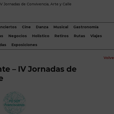
V Jornadas de Convivencia, Arte y Calle
nciertos
Cine
Danza
Musical
Gastronomía
as
Negocios
Holístico
Retiros
Rutas
Viajes
das
Exposiciones
Volv
te – IV Jornadas de
e