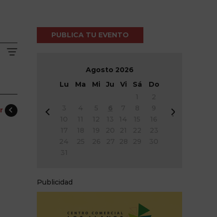
PUBLICA TU EVENTO
Agosto
2026
Lu
Ma
Mi
Ju
Vi
Sá
Do
1
2
3
4
5
6
7
8
9
er
&
Si
10
11
12
13
14
15
16
#
g
17
18
19
20
21
22
23
x
&
24
25
26
27
28
29
30
3
#
31
c;
x
A
3
n
e;
Publicidad
t