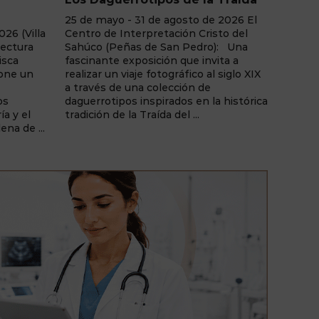
Etére
 2026 El
Junio - agosto de 2026 La Casa del
to del
Libro de Albacete: "Adictos Sin
31 de j
): Una
Sustancia", una exposición fotográfica
La Lun
ita a
de Ginés Sánchez que invita a la
30, Al
 siglo XIX
reflexión sobre las adicciones
una ex
comportamentales y la realidad
Molina,
 histórica
humana tras el juego y otras
Etérea
dependencias sin consumo de
ilustra
sustancias. Una muestra de ...
cargada