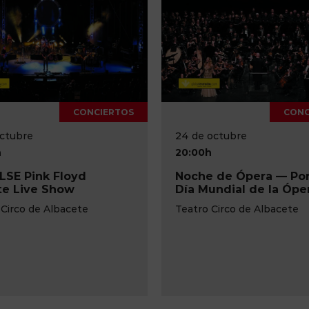
CONCIERTOS
octubre
23 de octubre
h
20:00h
 de Ópera — Por el
A puerta cerrada
undial de la Ópera
Teatro de la Paz
 Circo de Albacete