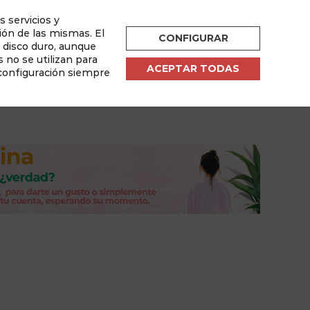
s servicios y
ESPAÑOL
ión de las mismas. El
CONFIGURAR
u disco duro, aunque
por
 no se utilizan para
ACEPTAR TODAS
 configuración siempre
sletter
Área de Usuario