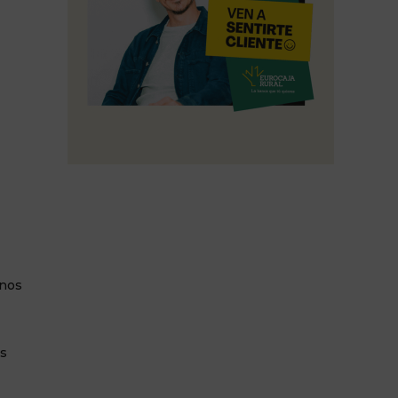
inos
os