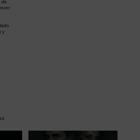
r de
mover
idado
a y
os