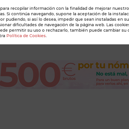
 para recopilar información con la finalidad de mejorar nuestro
as. Si continúa navegando, supone la aceptación de la instalac
dor pudiendo, si así lo desea, impedir que sean instaladas en s
Auditado 
onar dificultades de navegación de la página web. Las cookies
uede permitir su uso o rechazarlo, también puede cambiar su
tra
Política de Cookies
.
Revista Albacete a Mano
Conócenos
New