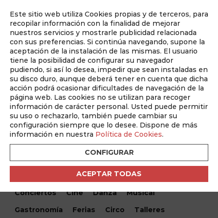
Este sitio web utiliza Cookies propias y de terceros, para
Auditado por
recopilar información con la finalidad de mejorar
nuestros servicios y mostrarle publicidad relacionada
con sus preferencias. Si continúa navegando, supone la
aceptación de la instalación de las mismas. El usuario
tiene la posibilidad de configurar su navegador
pudiendo, si así lo desea, impedir que sean instaladas en
su disco duro, aunque deberá tener en cuenta que dicha
acción podrá ocasionar dificultades de navegación de la
página web. Las cookies no se utilizan para recoger
información de carácter personal. Usted puede permitir
¿Qué hacemos hoy?
su uso o rechazarlo, también puede cambiar su
configuración siempre que lo desee. Dispone de más
¿Qué hacemos hoy?
/ Billie Eilish. Hit me hard and soft
información en nuestra
Política de Cookies
.
CONFIGURAR
Encuentra tu evento
ACEPTAR TODAS
Todos
Monólogos
Teatro
Festivales
Conciertos
Cine
Danza
Musical
Gastronomía
Ferias
Circo
Talleres