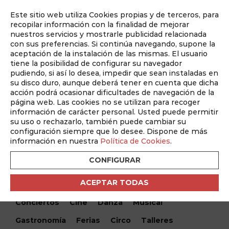
Este sitio web utiliza Cookies propias y de terceros, para
Auditado por
recopilar información con la finalidad de mejorar
nuestros servicios y mostrarle publicidad relacionada
con sus preferencias. Si continúa navegando, supone la
aceptación de la instalación de las mismas. El usuario
tiene la posibilidad de configurar su navegador
pudiendo, si así lo desea, impedir que sean instaladas en
su disco duro, aunque deberá tener en cuenta que dicha
acción podrá ocasionar dificultades de navegación de la
página web. Las cookies no se utilizan para recoger
información de carácter personal. Usted puede permitir
¿Qué hacemos hoy?
su uso o rechazarlo, también puede cambiar su
configuración siempre que lo desee. Dispone de más
¿Qué hacemos hoy?
/ The Burger Cup Albacete
información en nuestra
Política de Cookies
.
CONFIGURAR
Encuentra tu evento
ACEPTAR TODAS
Todos
Monólogos
Teatro
Festivales
Conciertos
Cine
Danza
Musical
Gastronomía
Ferias
Circo
Talleres