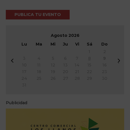
PUBLICA TU EVENTO
Agosto
2026
Lu
Ma
Mi
Ju
Vi
Sá
Do
1
2
3
4
5
6
7
8
9
&
Si
10
11
12
13
14
15
16
#
g
17
18
19
20
21
22
23
x
&
24
25
26
27
28
29
30
3
#
31
c;
x
A
3
n
e;
Publicidad
t