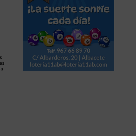
s
as
na
p