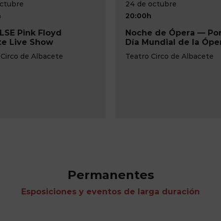
24 de octubre
23 de octubre
20:00h
20:00h
Noche de Ópera — Por el
A puerta cerr
Día Mundial de la Ópera
Teatro de la Paz
Teatro Circo de Albacete
Permanentes
Esposiciones y eventos de larga duración