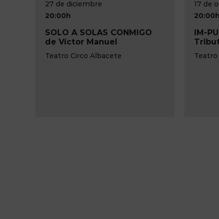
17 de octubre
20:00h
CONMIGO
IM-PULSE Pink Floyd
l
Tribute Live Show
te
Teatro Circo de Albacete