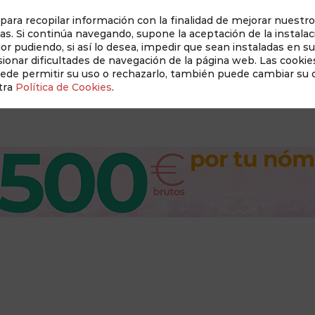
 para recopilar información con la finalidad de mejorar nuestro
as. Si continúa navegando, supone la aceptación de la instalac
dor pudiendo, si así lo desea, impedir que sean instaladas en s
Auditado 
onar dificultades de navegación de la página web. Las cookies
uede permitir su uso o rechazarlo, también puede cambiar su
tra
Política de Cookies
.
Revista Albacete a Mano
Conócenos
New