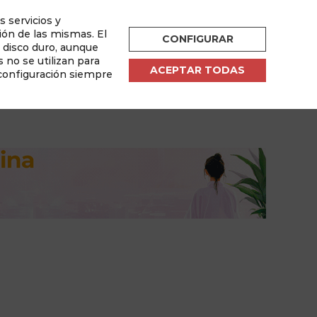
s servicios y
ESPAÑOL
ión de las mismas. El
CONFIGURAR
u disco duro, aunque
por
 no se utilizan para
ACEPTAR TODAS
 configuración siempre
sletter
Área de Usuario