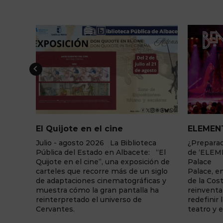
ine
ELEMENTS Cena+espectáculo
a Biblioteca
¿Preparado para el cambio? La fuerza
n Albacete: “El
de ‘ELEMENTS’ llega a Benidorm
una exposición de
Palace La sala de fiestas Benidorm
 más de un siglo
Palace, enclavada en la capital turística
ematográficas y
de la Costa Blanca, vuelve a
n pantalla ha
reinventarse una temporada más y a
iverso de
redefinir la forma en la que se vive el
teatro y el espectáculo. Y lo ...