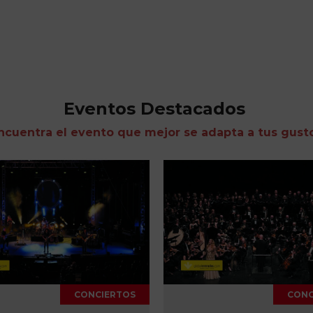
Eventos Destacados
ncuentra el evento que mejor se adapta a tus gust
CONCIERTOS