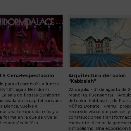
Arquitectura del color:
Los Daguerrotip
“Kabbalah”
25 de mayo - 31 de
23 de julio - 31 de agosto de 2026 (Villa
Centro de Interpre
Manolita, Fuensanta) “Arquitectura
Sahúco (Peñas de
del color: Kabbalah”, de Francisca
fascinante exposic
Núñez Donate, “Franu”, propone un
realizar un viaje fo
recorrido visual por paisajes y
a través de una co
construcciones transformados
daguerrotipos insp
mediante el color, la geometría y el
tradición de la Traíd
simbolismo. Una exposición llena de ...