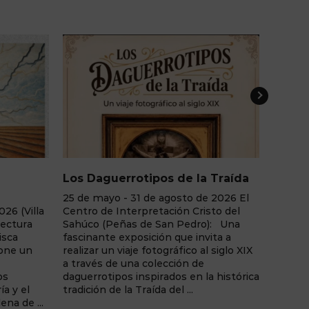
os de la Traída
Adictos Sin Sustancia
 agosto de 2026 El
Junio - agosto de 2026 La Casa del
tación Cristo del
Libro de Albacete: "Adictos Sin
 San Pedro): Una
Sustancia", una exposición fotográfica
ión que invita a
de Ginés Sánchez que invita a la
tográfico al siglo XIX
reflexión sobre las adicciones
lección de
comportamentales y la realidad
irados en la histórica
humana tras el juego y otras
a del ...
dependencias sin consumo de
sustancias. Una muestra de ...