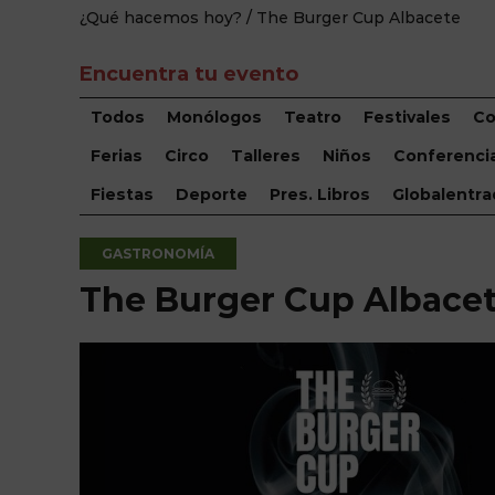
¿Qué hacemos hoy?
/ The Burger Cup Albacete
Encuentra tu evento
Todos
Monólogos
Teatro
Festivales
Co
Ferias
Circo
Talleres
Niños
Conferenci
Fiestas
Deporte
Pres. Libros
Globalentra
GASTRONOMÍA
The Burger Cup Albace