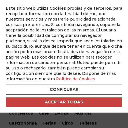
Este sitio web utiliza Cookies propias y de terceros, para
Auditado por
recopilar información con la finalidad de mejorar
nuestros servicios y mostrarle publicidad relacionada
con sus preferencias. Si continúa navegando, supone la
aceptación de la instalación de las mismas. El usuario
tiene la posibilidad de configurar su navegador
pudiendo, si así lo desea, impedir que sean instaladas en
su disco duro, aunque deberá tener en cuenta que dicha
acción podrá ocasionar dificultades de navegación de la
página web. Las cookies no se utilizan para recoger
información de carácter personal. Usted puede permitir
¿Qué hacemos hoy?
su uso o rechazarlo, también puede cambiar su
configuración siempre que lo desee. Dispone de más
¿Qué hacemos hoy?
/ Quijada - Una mirada al recuerdo
información en nuestra
Política de Cookies
.
CONFIGURAR
Encuentra tu evento
ACEPTAR TODAS
Todos
Monólogos
Teatro
Festivales
Conciertos
Cine
Danza
Musical
Gastronomía
Ferias
Circo
Talleres