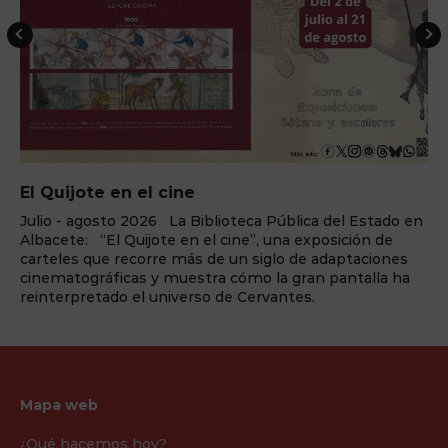
ELEMENTS Cena+espectáculo
 en
¿Preparado para el cambio? La fuerza de ‘ELEMENTS’
llega a Benidorm Palace La sala de fiestas Benidor
s
Palace, enclavada en la capital turística de la Costa
ha
Blanca, vuelve a reinventarse una temporada más y a
redefinir la forma en la que se vive el teatro y el
espectáculo. Y lo ...
Mapa web
¿Qué hacemos hoy?