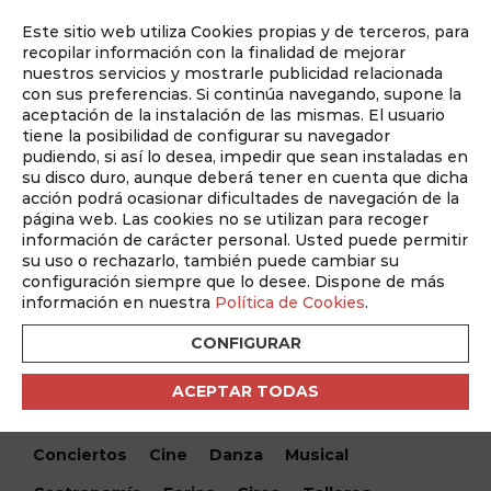
Este sitio web utiliza Cookies propias y de terceros, para
Auditado por
recopilar información con la finalidad de mejorar
nuestros servicios y mostrarle publicidad relacionada
con sus preferencias. Si continúa navegando, supone la
aceptación de la instalación de las mismas. El usuario
tiene la posibilidad de configurar su navegador
pudiendo, si así lo desea, impedir que sean instaladas en
su disco duro, aunque deberá tener en cuenta que dicha
acción podrá ocasionar dificultades de navegación de la
página web. Las cookies no se utilizan para recoger
información de carácter personal. Usted puede permitir
¿Qué hacemos hoy?
su uso o rechazarlo, también puede cambiar su
configuración siempre que lo desee. Dispone de más
¿Qué hacemos hoy?
/ Albacete BP vs Real Sociedad B –
información en nuestra
Política de Cookies
.
Partido de Fútbol
CONFIGURAR
Encuentra tu evento
ACEPTAR TODAS
Todos
Monólogos
Teatro
Festivales
Conciertos
Cine
Danza
Musical