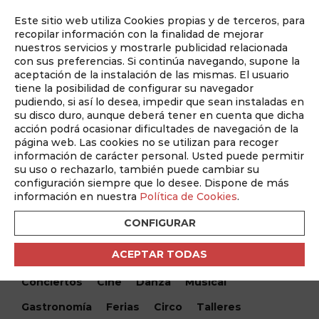
Este sitio web utiliza Cookies propias y de terceros, para
Auditado por
recopilar información con la finalidad de mejorar
nuestros servicios y mostrarle publicidad relacionada
con sus preferencias. Si continúa navegando, supone la
aceptación de la instalación de las mismas. El usuario
tiene la posibilidad de configurar su navegador
pudiendo, si así lo desea, impedir que sean instaladas en
su disco duro, aunque deberá tener en cuenta que dicha
acción podrá ocasionar dificultades de navegación de la
página web. Las cookies no se utilizan para recoger
información de carácter personal. Usted puede permitir
¿Qué hacemos hoy?
su uso o rechazarlo, también puede cambiar su
configuración siempre que lo desee. Dispone de más
¿Qué hacemos hoy?
/ Recital Lírico – Ainhoa Arteta
información en nuestra
Política de Cookies
.
CONFIGURAR
Encuentra tu evento
ACEPTAR TODAS
Todos
Monólogos
Teatro
Festivales
Conciertos
Cine
Danza
Musical
Gastronomía
Ferias
Circo
Talleres