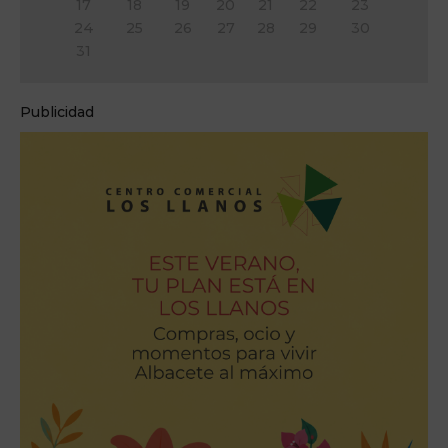
17
18
19
20
21
22
23
x
&
24
25
26
27
28
29
30
3
#
31
c;
x
A
3
n
e;
Publicidad
t