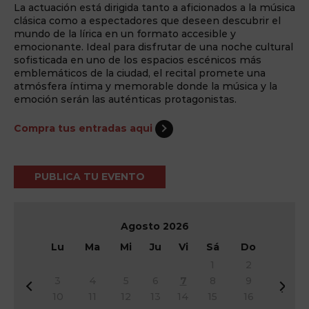
La actuación está dirigida tanto a aficionados a la música
clásica como a espectadores que deseen descubrir el
mundo de la lírica en un formato accesible y
emocionante. Ideal para disfrutar de una noche cultural
sofisticada en uno de los espacios escénicos más
emblemáticos de la ciudad, el recital promete una
atmósfera íntima y memorable donde la música y la
emoción serán las auténticas protagonistas.
Compra tus entradas aqui
PUBLICA TU EVENTO
Agosto
2026
Lu
Ma
Mi
Ju
Vi
Sá
Do
1
2
3
4
5
6
7
8
9
&
Si
10
11
12
13
14
15
16
#
g