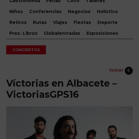
Gastronomía
Ferias
Circo
Talleres
Niños
Conferencias
Negocios
Holístico
Retiros
Rutas
Viajes
Fiestas
Deporte
Pres. Libros
Globalentradas
Exposiciones
CONCIERTOS
Volver
Víctorias en Albacete –
VictoriasGPS16