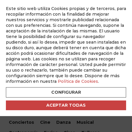
Este sitio web utiliza Cookies propias y de terceros, para
Auditado por
recopilar información con la finalidad de mejorar
nuestros servicios y mostrarle publicidad relacionada
con sus preferencias. Si continúa navegando, supone la
aceptación de la instalación de las mismas. El usuario
tiene la posibilidad de configurar su navegador
pudiendo, si así lo desea, impedir que sean instaladas en
su disco duro, aunque deberá tener en cuenta que dicha
acción podrá ocasionar dificultades de navegación de la
página web. Las cookies no se utilizan para recoger
información de carácter personal. Usted puede permitir
¿Qué hacemos hoy?
su uso o rechazarlo, también puede cambiar su
configuración siempre que lo desee. Dispone de más
¿Qué hacemos hoy?
/ Víctorias en Albacete –
información en nuestra
Política de Cookies
.
VictoriasGPS16
CONFIGURAR
Encuentra tu evento
ACEPTAR TODAS
Todos
Monólogos
Teatro
Festivales
Conciertos
Cine
Danza
Musical