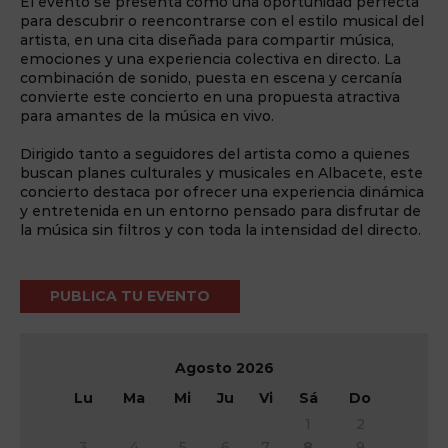
El evento se presenta como una oportunidad perfecta
para descubrir o reencontrarse con el estilo musical del
artista, en una cita diseñada para compartir música,
emociones y una experiencia colectiva en directo. La
combinación de sonido, puesta en escena y cercanía
convierte este concierto en una propuesta atractiva
para amantes de la música en vivo.
Dirigido tanto a seguidores del artista como a quienes
buscan planes culturales y musicales en Albacete, este
concierto destaca por ofrecer una experiencia dinámica
y entretenida en un entorno pensado para disfrutar de
la música sin filtros y con toda la intensidad del directo.
PUBLICA TU EVENTO
Agosto
2026
Lu
Ma
Mi
Ju
Vi
Sá
Do
1
2
3
4
5
6
7
8
9