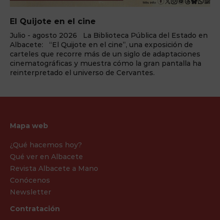
ELEMENTS Cena+espec
iblioteca Pública del Estado en
¿Preparado para el cambio
el cine”, una exposición de
llega a Benidorm Palace L
 de un siglo de adaptaciones
Palace, enclavada en la capit
tra cómo la gran pantalla ha
Blanca, vuelve a reinventa
rso de Cervantes.
redefinir la forma en la que 
espectáculo. Y lo ...
Mapa web
¿Qué hacemos hoy?
Qué ver en Albacete
Revista Albacete a Mano
Conócenos
Newsletter
Contratación