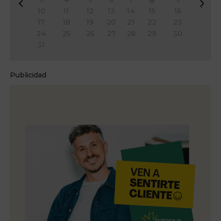
&
Si
10
11
12
13
14
15
16
#
g
17
18
19
20
21
22
23
x
&
24
25
26
27
28
29
30
3
#
31
c;
x
A
3
n
e;
Publicidad
t