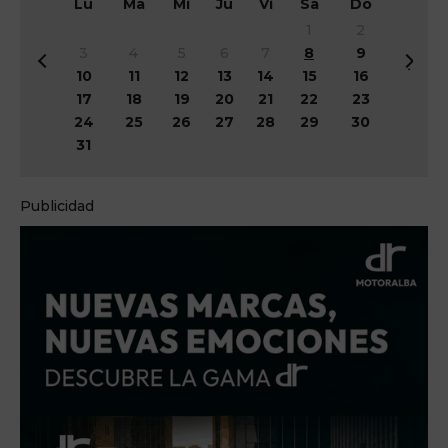
Lu
Ma
Mi
Ju
Vi
Sá
Do
1
2
3
4
5
6
7
8
9
&
Si
10
11
12
13
14
15
16
#
g
17
18
19
20
21
22
23
x
&
24
25
26
27
28
29
30
3
#
31
c;
x
A
3
n
e;
Publicidad
t