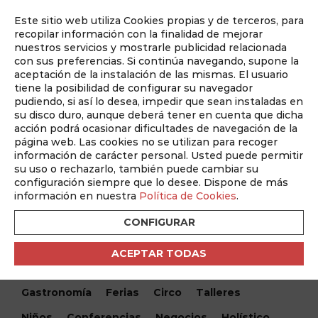
Este sitio web utiliza Cookies propias y de terceros, para
Auditado por
recopilar información con la finalidad de mejorar
nuestros servicios y mostrarle publicidad relacionada
con sus preferencias. Si continúa navegando, supone la
aceptación de la instalación de las mismas. El usuario
tiene la posibilidad de configurar su navegador
pudiendo, si así lo desea, impedir que sean instaladas en
su disco duro, aunque deberá tener en cuenta que dicha
acción podrá ocasionar dificultades de navegación de la
página web. Las cookies no se utilizan para recoger
información de carácter personal. Usted puede permitir
¿Qué hacemos hoy?
su uso o rechazarlo, también puede cambiar su
configuración siempre que lo desee. Dispone de más
información en nuestra
Política de Cookies
.
Encuentra tu evento
CONFIGURAR
Todos
Monólogos
Teatro
Festivales
ACEPTAR TODAS
Conciertos
Cine
Danza
Musical
Gastronomía
Ferias
Circo
Talleres
Niños
Conferencias
Negocios
Holístico