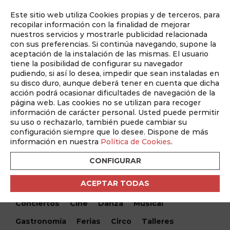
Este sitio web utiliza Cookies propias y de terceros, para
Auditado por
recopilar información con la finalidad de mejorar
nuestros servicios y mostrarle publicidad relacionada
con sus preferencias. Si continúa navegando, supone la
aceptación de la instalación de las mismas. El usuario
tiene la posibilidad de configurar su navegador
pudiendo, si así lo desea, impedir que sean instaladas en
su disco duro, aunque deberá tener en cuenta que dicha
acción podrá ocasionar dificultades de navegación de la
página web. Las cookies no se utilizan para recoger
información de carácter personal. Usted puede permitir
¿Qué hacemos hoy?
su uso o rechazarlo, también puede cambiar su
configuración siempre que lo desee. Dispone de más
¿Qué hacemos hoy?
/ La reina de las nieves
información en nuestra
Política de Cookies
.
CONFIGURAR
Encuentra tu evento
ACEPTAR TODAS
Todos
Monólogos
Teatro
Festivales
Conciertos
Cine
Danza
Musical
Gastronomía
Ferias
Circo
Talleres