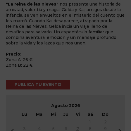
"La reina de las nieves"
nos presenta una historia de
amistad, valentía y magia. Gelda y Kai, amigos desde la
infancia, se ven envueltos en el misterio del cuento que
les marcó. Cuando Kai desaparece, atrapado por la
Reina de las Nieves, Gelda inicia un viaje lleno de
desafíos para salvarlo. Un espectáculo familiar que
combina aventura, emoción y un mensaje profundo
sobre la vida y los lazos que nos unen.
Precio:
Zona A: 26 €
Zona B: 22 €
PUBLICA TU EVENTO
Agosto
2026
Lu
Ma
Mi
Ju
Vi
Sá
Do
1
2
3
4
5
6
7
8
9