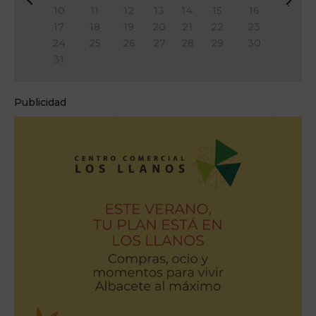
&
Si
10
11
12
13
14
15
16
#
g
17
18
19
20
21
22
23
x
&
24
25
26
27
28
29
30
3
#
31
c;
x
A
3
n
e;
Publicidad
t