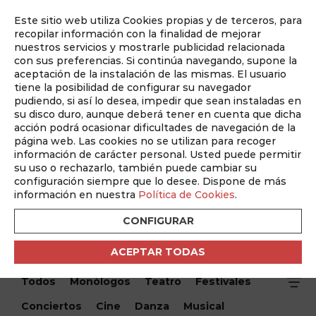
Este sitio web utiliza Cookies propias y de terceros, para
Auditado por
recopilar información con la finalidad de mejorar
nuestros servicios y mostrarle publicidad relacionada
con sus preferencias. Si continúa navegando, supone la
aceptación de la instalación de las mismas. El usuario
tiene la posibilidad de configurar su navegador
pudiendo, si así lo desea, impedir que sean instaladas en
su disco duro, aunque deberá tener en cuenta que dicha
acción podrá ocasionar dificultades de navegación de la
página web. Las cookies no se utilizan para recoger
información de carácter personal. Usted puede permitir
¿Qué hacemos hoy?
su uso o rechazarlo, también puede cambiar su
configuración siempre que lo desee. Dispone de más
¿Qué hacemos hoy?
/ Exposición " La huella de la oficina
información en nuestra
Política de Cookies
.
técnica de construcciones escolares en Castilla-La
Mancha. 1920-1936)"
CONFIGURAR
ACEPTAR TODAS
Encuentra tu evento
Todos
Monólogos
Teatro
Festivales
Conciertos
Cine
Danza
Musical