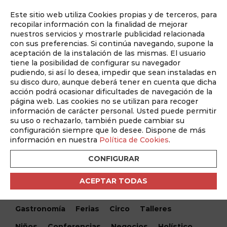
Este sitio web utiliza Cookies propias y de terceros, para
Auditado por
recopilar información con la finalidad de mejorar
nuestros servicios y mostrarle publicidad relacionada
con sus preferencias. Si continúa navegando, supone la
aceptación de la instalación de las mismas. El usuario
tiene la posibilidad de configurar su navegador
pudiendo, si así lo desea, impedir que sean instaladas en
su disco duro, aunque deberá tener en cuenta que dicha
acción podrá ocasionar dificultades de navegación de la
página web. Las cookies no se utilizan para recoger
información de carácter personal. Usted puede permitir
¿Qué hacemos hoy?
su uso o rechazarlo, también puede cambiar su
configuración siempre que lo desee. Dispone de más
información en nuestra
Política de Cookies
.
Encuentra tu evento
CONFIGURAR
Todos
Monólogos
Teatro
Festivales
ACEPTAR TODAS
Conciertos
Cine
Danza
Musical
Gastronomía
Ferias
Circo
Talleres
Niños
Conferencias
Negocios
Holístico