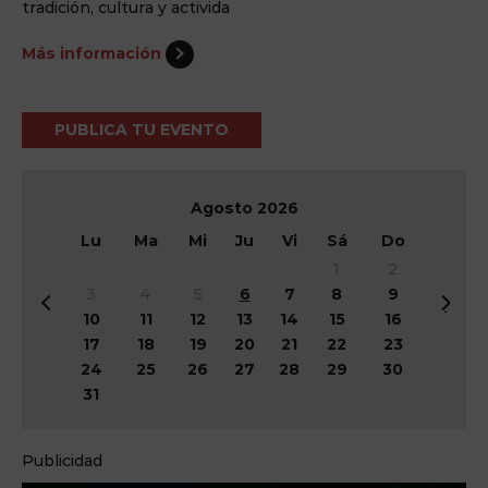
tradición, cultura y activida
Más información
PUBLICA TU EVENTO
Agosto
2026
Lu
Ma
Mi
Ju
Vi
Sá
Do
1
2
3
4
5
6
7
8
9
&
Si
10
11
12
13
14
15
16
#
g
17
18
19
20
21
22
23
x
&
24
25
26
27
28
29
30
3
#
31
c;
x
A
3
n
e;
Publicidad
t