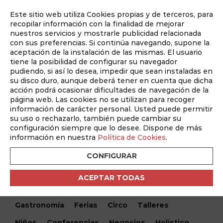
Este sitio web utiliza Cookies propias y de terceros, para
Auditado por
recopilar información con la finalidad de mejorar
nuestros servicios y mostrarle publicidad relacionada
con sus preferencias. Si continúa navegando, supone la
aceptación de la instalación de las mismas. El usuario
tiene la posibilidad de configurar su navegador
pudiendo, si así lo desea, impedir que sean instaladas en
su disco duro, aunque deberá tener en cuenta que dicha
acción podrá ocasionar dificultades de navegación de la
página web. Las cookies no se utilizan para recoger
información de carácter personal. Usted puede permitir
¿Qué hacemos hoy?
su uso o rechazarlo, también puede cambiar su
configuración siempre que lo desee. Dispone de más
información en nuestra
Política de Cookies
.
Encuentra tu evento
CONFIGURAR
Todos
Monólogos
Teatro
Festivales
ACEPTAR TODAS
Conciertos
Cine
Danza
Musical
Gastronomía
Ferias
Circo
Talleres
Niños
Conferencias
Negocios
Holístico