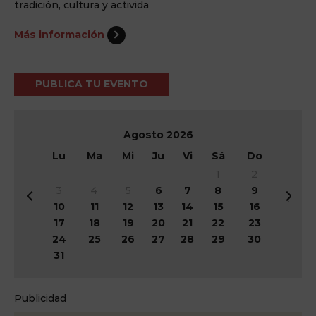
tradición, cultura y activida
Más información
PUBLICA TU EVENTO
Agosto
2026
Lu
Ma
Mi
Ju
Vi
Sá
Do
1
2
3
4
5
6
7
8
9
&
Si
10
11
12
13
14
15
16
#
g
17
18
19
20
21
22
23
x
&
24
25
26
27
28
29
30
3
#
31
c;
x
A
3
n
e;
Publicidad
t