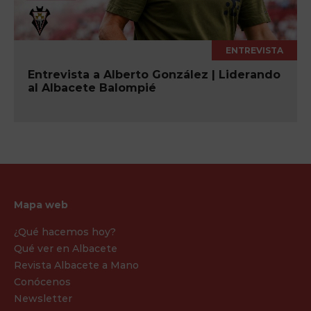
ENTREVISTA
Entrevista a Alberto González | Liderando
al Albacete Balompié
Mapa web
¿Qué hacemos hoy?
Qué ver en Albacete
Revista Albacete a Mano
Conócenos
Newsletter