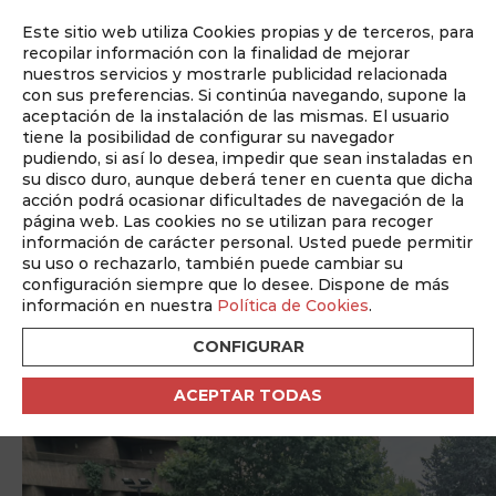
Este sitio web utiliza Cookies propias y de terceros, para
Auditado por
recopilar información con la finalidad de mejorar
nuestros servicios y mostrarle publicidad relacionada
con sus preferencias. Si continúa navegando, supone la
aceptación de la instalación de las mismas. El usuario
tiene la posibilidad de configurar su navegador
pudiendo, si así lo desea, impedir que sean instaladas en
su disco duro, aunque deberá tener en cuenta que dicha
ABM Junio Mundial 26
acción podrá ocasionar dificultades de navegación de la
Nº 368 Mayo 2026
página web. Las cookies no se utilizan para recoger
información de carácter personal. Usted puede permitir
su uso o rechazarlo, también puede cambiar su
Volver
ENTREVISTA
configuración siempre que lo desee. Dispone de más
información en nuestra
Política de Cookies
.
ANTONIO ALFARO
CONFIGURAR
Un albaceteño de pura pasión
ACEPTAR TODAS