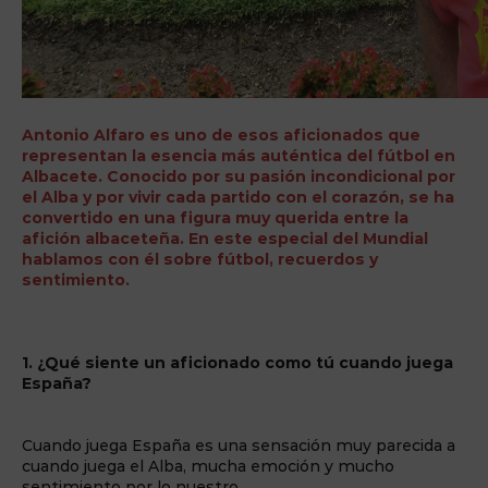
Antonio Alfaro es uno de esos aficionados que
representan la esencia más auténtica del fútbol en
Albacete. Conocido por su pasión incondicional por
el Alba y por vivir cada partido con el corazón, se ha
convertido en una figura muy querida entre la
afición albaceteña. En este especial del Mundial
hablamos con él sobre fútbol, recuerdos y
sentimiento.
1. ¿Qué siente un aficionado como tú cuando juega
España?
Cuando juega España es una sensación muy parecida a
cuando juega el Alba, mucha emoción y mucho
sentimiento por lo nuestro.