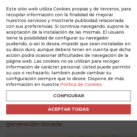
Este sitio web utiliza Cookies propias y de terceros, para
Auditado por
recopilar información con la finalidad de mejorar
nuestros servicios y mostrarle publicidad relacionada
con sus preferencias. Si continúa navegando, supone la
aceptación de la instalación de las mismas. El usuario
tiene la posibilidad de configurar su navegador
pudiendo, si así lo desea, impedir que sean instaladas en
su disco duro, aunque deberá tener en cuenta que dicha
ABM Junio Mundial 26
acción podrá ocasionar dificultades de navegación de la
Nº 368 Mayo 2026
página web. Las cookies no se utilizan para recoger
información de carácter personal. Usted puede permitir
su uso o rechazarlo, también puede cambiar su
Volver
configuración siempre que lo desee. Dispone de más
información en nuestra
Política de Cookies
.
EL CARLOS BELMONTE,
CONFIGURAR
CAMPO DE ESTRELLAS
ACEPTAR TODAS
El estadio albaceteño que vio nacer a una
generación dorada