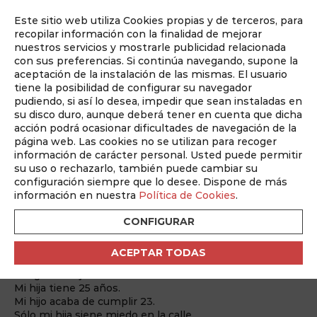
Este sitio web utiliza Cookies propias y de terceros, para
Auditado por
recopilar información con la finalidad de mejorar
nuestros servicios y mostrarle publicidad relacionada
con sus preferencias. Si continúa navegando, supone la
aceptación de la instalación de las mismas. El usuario
tiene la posibilidad de configurar su navegador
pudiendo, si así lo desea, impedir que sean instaladas en
su disco duro, aunque deberá tener en cuenta que dicha
ABM abril 2025
acción podrá ocasionar dificultades de navegación de la
Nº 354 Abril 2025
página web. Las cookies no se utilizan para recoger
información de carácter personal. Usted puede permitir
su uso o rechazarlo, también puede cambiar su
Volver
configuración siempre que lo desee. Dispone de más
información en nuestra
Política de Cookies
.
EVA LÓPEZ ÁLVAREZ
CONFIGURAR
Oración
ACEPTAR TODAS
Tengo dos hijos:
Mi hija tiene 25 años.
Mi hijo acaba de cumplir 23.
Sólo mi hija siene miedo en la calle.