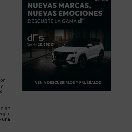
por
 y
o,
ón en
ergía
o una