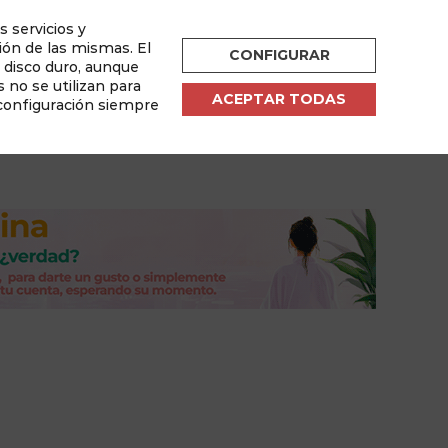
s servicios y
ESPAÑOL
ión de las mismas. El
CONFIGURAR
u disco duro, aunque
por
 no se utilizan para
ACEPTAR TODAS
 configuración siempre
sletter
Área de Usuario