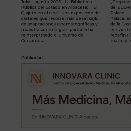
ca
¿Preparado para el cambio? La fuerza
 “El
de ‘ELEMENTS’ llega a Benidorm
23 de juli
ión de
Palace La sala de fiestas Benidorm
Manolita,
siglo
Palace, enclavada en la capital turística
del color:
as y
de la Costa Blanca, vuelve a
Núñez Do
ha
reinventarse una temporada más y a
recorrido 
redefinir la forma en la que se vive el
construc
teatro y el espectáculo. Y lo ...
mediante 
simbolism
Publicidad