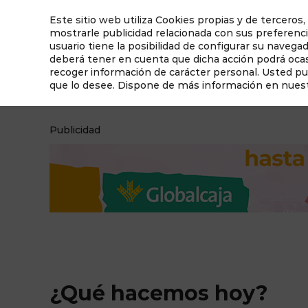
Este sitio web utiliza Cookies propias y de terceros,
mostrarle publicidad relacionada con sus preferenci
usuario tiene la posibilidad de configurar su navega
deberá tener en cuenta que dicha acción podrá ocasi
recoger información de carácter personal. Usted p
que lo desee. Dispone de más información en nues
¿Qué hacemos hoy?
Qué ver en Albacete
Publicidad
¿Qué hacemos hoy?