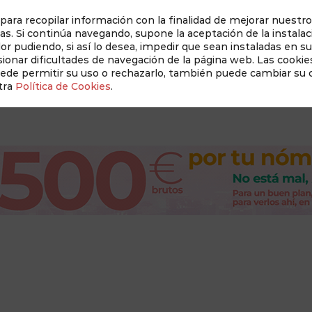
 para recopilar información con la finalidad de mejorar nuestro
as. Si continúa navegando, supone la aceptación de la instalac
dor pudiendo, si así lo desea, impedir que sean instaladas en s
Auditado 
onar dificultades de navegación de la página web. Las cookies
uede permitir su uso o rechazarlo, también puede cambiar su
tra
Política de Cookies
.
Revista Albacete a Mano
Conócenos
New