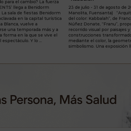
25 de mayo - 31 de agosto de
o - 31 de agosto de 2026 (Villa
Centro de Interpretación Cris
 Fuensanta) “Arquitectura
Sahúco (Peñas de San Pedro
 Kabbalah”, de Francisca
fascinante exposición que inv
nate, “Franu”, propone un
realizar un viaje fotográfico al
visual por paisajes y
a través de una colección de
ciones transformados
daguerrotipos inspirados en la
el color, la geometría y el
tradición de la Traída del ...
o. Una exposición llena de ...