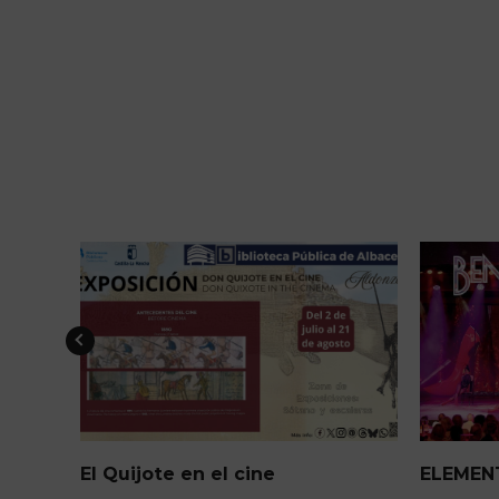
ELEMENTS Cena+espectáculo
Arquitec
“Kabbal