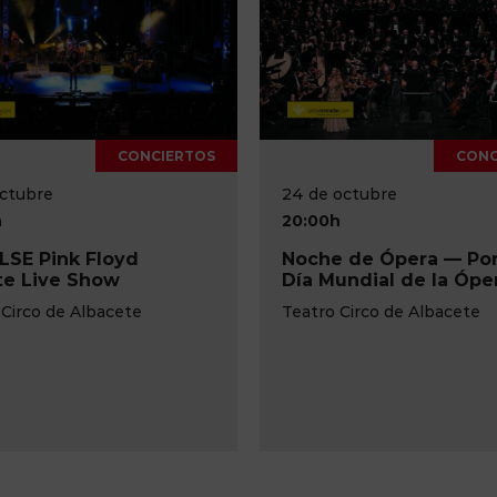
CONCIERTOS
octubre
23 de octubre
h
20:00h
 de Ópera — Por el
A puerta cerrada
undial de la Ópera
Teatro de la Paz
 Circo de Albacete