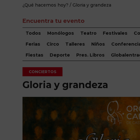
¿Qué hacemos hoy?
/ Gloria y grandeza
Encuentra tu evento
Todos
Monólogos
Teatro
Festivales
Co
Ferias
Circo
Talleres
Niños
Conferenci
Fiestas
Deporte
Pres. Libros
Globalentra
CONCIERTOS
Gloria y grandeza