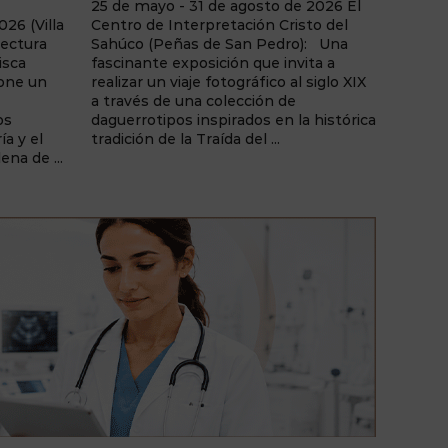
 2026 El
Junio - agosto de 2026 La Casa del
to del
Libro de Albacete: "Adictos Sin
31 de j
): Una
Sustancia", una exposición fotográfica
La Lun
ita a
de Ginés Sánchez que invita a la
30, Al
 siglo XIX
reflexión sobre las adicciones
una ex
comportamentales y la realidad
Molina,
 histórica
humana tras el juego y otras
Etérea
dependencias sin consumo de
ilustra
sustancias. Una muestra de ...
cargada