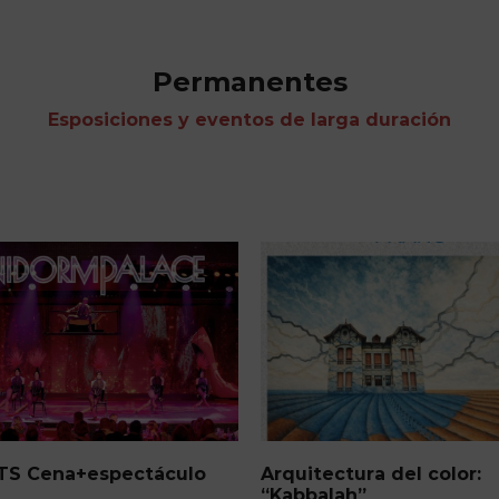
Permanentes
Esposiciones y eventos de larga duración
tura del color:
Los Daguerrotipos de la
ah”