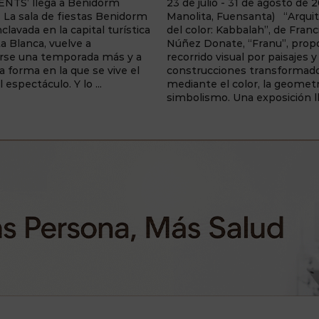
io - 31 de agosto de 2026 (Villa
Centro de Interpretación Cri
, Fuensanta) “Arquitectura
Sahúco (Peñas de San Pedro
: Kabbalah”, de Francisca
fascinante exposición que inv
nate, “Franu”, propone un
realizar un viaje fotográfico a
 visual por paisajes y
a través de una colección de
ciones transformados
daguerrotipos inspirados en l
el color, la geometría y el
tradición de la Traída del ...
o. Una exposición llena de ...