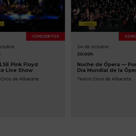
CONCIERTOS
 octubre
23 de octubre
h
20:00h
 de Ópera — Por el
A puerta cerrada
undial de la Ópera
Teatro de la Paz
 Circo de Albacete