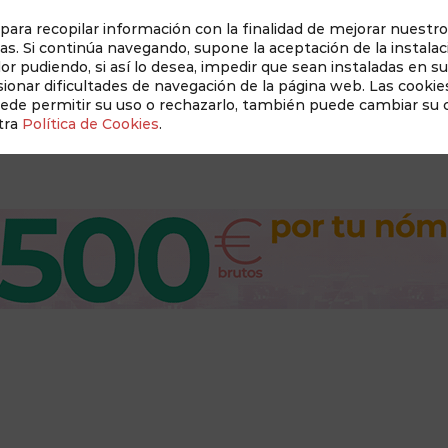
 para recopilar información con la finalidad de mejorar nuestro
as. Si continúa navegando, supone la aceptación de la instalac
dor pudiendo, si así lo desea, impedir que sean instaladas en s
Auditado 
onar dificultades de navegación de la página web. Las cookies
uede permitir su uso o rechazarlo, también puede cambiar su
tra
Política de Cookies
.
Revista Albacete a Mano
Conócenos
New