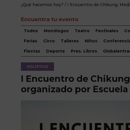
¿Qué hacemos hoy?
/ I Encuentro de Chikung, Medi
Encuentra tu evento
Todos
Monólogos
Teatro
Festivales
Co
Ferias
Circo
Talleres
Niños
Conferenci
Fiestas
Deporte
Pres. Libros
Globalentra
HOLÍSTICO
I Encuentro de Chikung,
organizado por Escuel