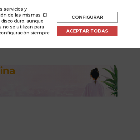
s servicios y
ESPAÑOL
ión de las mismas. El
CONFIGURAR
u disco duro, aunque
por
 no se utilizan para
ACEPTAR TODAS
 configuración siempre
sletter
Área de Usuario