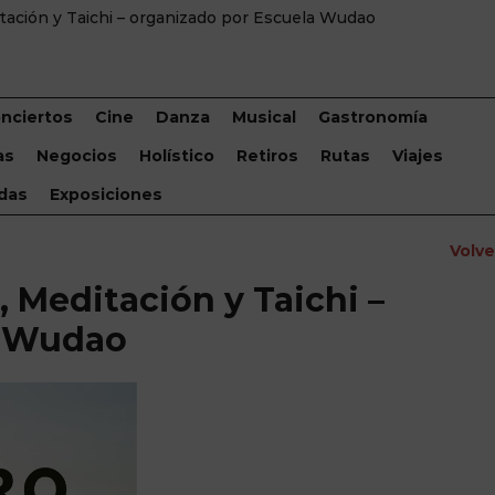
tación y Taichi – organizado por Escuela Wudao
nciertos
Cine
Danza
Musical
Gastronomía
as
Negocios
Holístico
Retiros
Rutas
Viajes
das
Exposiciones
Volv
 Meditación y Taichi –
a Wudao