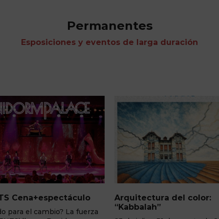
Permanentes
Esposiciones y eventos de larga duración
ctura del color:
Los Daguerrotipos de la
lah”
25 de mayo - 31 de agosto d