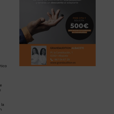
tico
de
e
 la
n