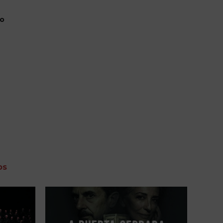
to
os