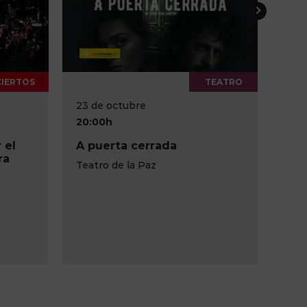
TEATRO
CONCIERTOS
16 de octubre
10 
20:00h
20:
Concierto Día de la Fiesta
Con
Nacional
del
An
Teatro Circo de Albacete
Tea