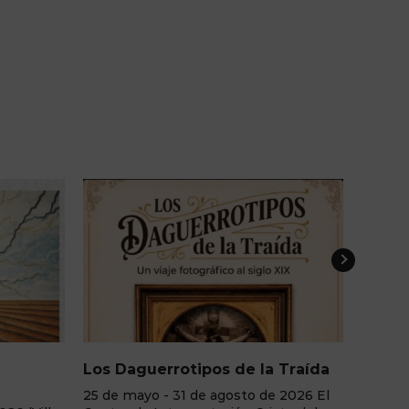
 Traída
Adictos Sin Sustancia
Lámi
Etér
e 2026 El
Junio - agosto de 2026 La Casa del