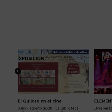
ELEMENTS Cena+espectáculo
Arquite
“Kabba
ca
¿Preparado para el cambio? La fuerza