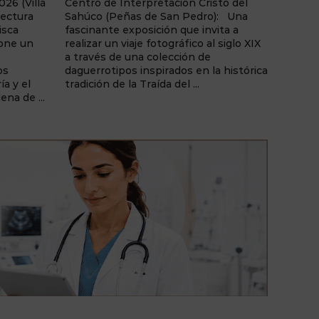
sto del
Libro de Albacete: "Adictos Sin
31 de 
): Una
Sustancia", una exposición fotográfica
La Lun
ita a
de Ginés Sánchez que invita a la
30, Al
l siglo XIX
reflexión sobre las adicciones
una ex
comportamentales y la realidad
Molina
a histórica
humana tras el juego y otras
Etérea
dependencias sin consumo de
ilustr
sustancias. Una muestra de ...
cargad