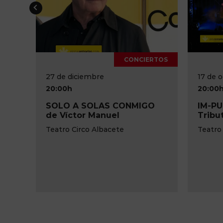
ERTOS
CONCIERTOS
17 de octubre
24 de
20:00h
20:00
O
IM-PULSE Pink Floyd
Noche
Tribute Live Show
Día M
Teatro Circo de Albacete
Teatro