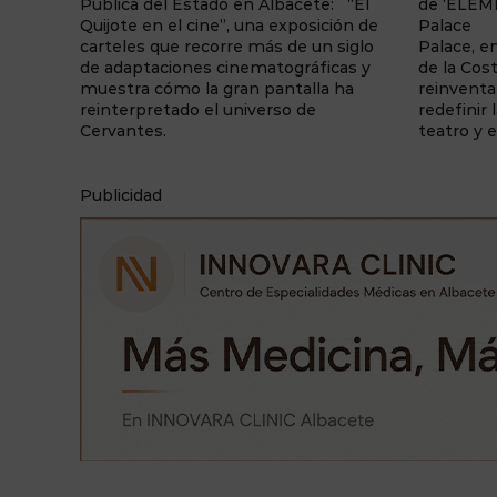
: “El
de ‘ELEMENTS’ llega a Benidorm
23 de jul
ión de
Palace La sala de fiestas Benidorm
Manolita
 siglo
Palace, enclavada en la capital turística
del color
cas y
de la Costa Blanca, vuelve a
Núñez Do
 ha
reinventarse una temporada más y a
recorrido
redefinir la forma en la que se vive el
construc
teatro y el espectáculo. Y lo ...
mediante 
simbolism
Publicidad