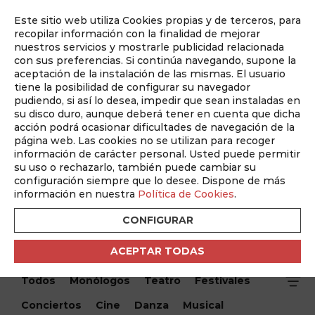
Este sitio web utiliza Cookies propias y de terceros, para
Auditado por
recopilar información con la finalidad de mejorar
nuestros servicios y mostrarle publicidad relacionada
con sus preferencias. Si continúa navegando, supone la
aceptación de la instalación de las mismas. El usuario
tiene la posibilidad de configurar su navegador
pudiendo, si así lo desea, impedir que sean instaladas en
su disco duro, aunque deberá tener en cuenta que dicha
acción podrá ocasionar dificultades de navegación de la
página web. Las cookies no se utilizan para recoger
información de carácter personal. Usted puede permitir
¿Qué hacemos hoy?
su uso o rechazarlo, también puede cambiar su
configuración siempre que lo desee. Dispone de más
¿Qué hacemos hoy?
/ III Festival Nacional de Folklore
información en nuestra
Política de Cookies
.
Infantil “Ciudad de Albacete” – Asociación Cultural Coros
y Danzas San Pablo
CONFIGURAR
ACEPTAR TODAS
Encuentra tu evento
Todos
Monólogos
Teatro
Festivales
Conciertos
Cine
Danza
Musical