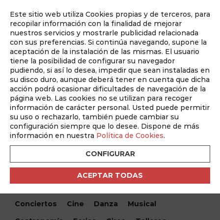
Este sitio web utiliza Cookies propias y de terceros, para
Auditado por
recopilar información con la finalidad de mejorar
nuestros servicios y mostrarle publicidad relacionada
con sus preferencias. Si continúa navegando, supone la
aceptación de la instalación de las mismas. El usuario
tiene la posibilidad de configurar su navegador
pudiendo, si así lo desea, impedir que sean instaladas en
su disco duro, aunque deberá tener en cuenta que dicha
acción podrá ocasionar dificultades de navegación de la
página web. Las cookies no se utilizan para recoger
información de carácter personal. Usted puede permitir
¿Qué hacemos hoy?
su uso o rechazarlo, también puede cambiar su
configuración siempre que lo desee. Dispone de más
¿Qué hacemos hoy?
/ San Pedro Mortero – La Banda en
información en nuestra
Política de Cookies
.
tu Barrio
CONFIGURAR
Encuentra tu evento
ACEPTAR TODAS
Todos
Monólogos
Teatro
Festivales
Conciertos
Cine
Danza
Musical