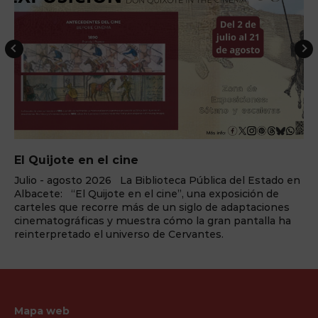
ELEMENTS Cena+espectáculo
blica del Estado en
¿Preparado para el cambio? La fuerza
na exposición de
llega a Benidorm Palace La sala de 
o de adaptaciones
Palace, enclavada en la capital turística
 gran pantalla ha
Blanca, vuelve a reinventarse una tem
ntes.
redefinir la forma en la que se vive el te
espectáculo. Y lo ...
Mapa web