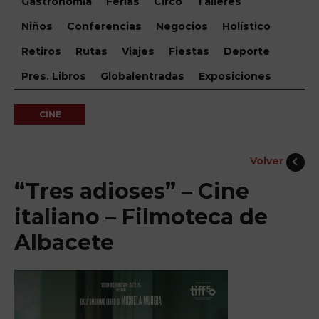
Gastronomía
Ferias
Circo
Talleres
Niños
Conferencias
Negocios
Holístico
Retiros
Rutas
Viajes
Fiestas
Deporte
Pres. Libros
Globalentradas
Exposiciones
CINE
Volver
“Tres adioses” – Cine
italiano – Filmoteca de
Albacete