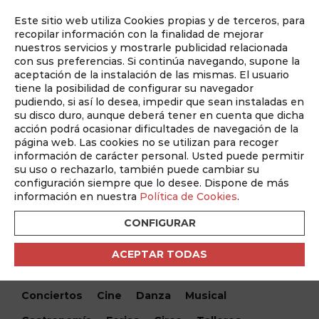
Este sitio web utiliza Cookies propias y de terceros, para
Auditado por
recopilar información con la finalidad de mejorar
nuestros servicios y mostrarle publicidad relacionada
con sus preferencias. Si continúa navegando, supone la
aceptación de la instalación de las mismas. El usuario
tiene la posibilidad de configurar su navegador
pudiendo, si así lo desea, impedir que sean instaladas en
su disco duro, aunque deberá tener en cuenta que dicha
acción podrá ocasionar dificultades de navegación de la
página web. Las cookies no se utilizan para recoger
información de carácter personal. Usted puede permitir
¿Qué hacemos hoy?
su uso o rechazarlo, también puede cambiar su
configuración siempre que lo desee. Dispone de más
¿Qué hacemos hoy?
/ “Tres adioses” – Cine italiano –
información en nuestra
Política de Cookies
.
Filmoteca de Albacete
CONFIGURAR
Encuentra tu evento
ACEPTAR TODAS
Todos
Monólogos
Teatro
Festivales
Conciertos
Cine
Danza
Musical