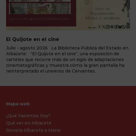
ELEMENTS Cena+espectácul
eca Pública del Estado en
¿Preparado para el cambio? La f
e”, una exposición de
llega a Benidorm Palace La sala
 siglo de adaptaciones
Palace, enclavada en la capital tur
mo la gran pantalla ha
Blanca, vuelve a reinventarse un
 Cervantes.
redefinir la forma en la que se vive
espectáculo. Y lo ...
Mapa web
¿Qué hacemos hoy?
Qué ver en Albacete
Revista Albacete a Mano