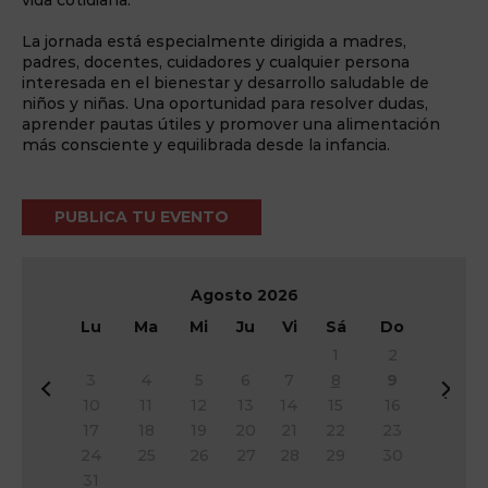
La jornada está especialmente dirigida a madres,
padres, docentes, cuidadores y cualquier persona
interesada en el bienestar y desarrollo saludable de
niños y niñas. Una oportunidad para resolver dudas,
aprender pautas útiles y promover una alimentación
más consciente y equilibrada desde la infancia.
PUBLICA TU EVENTO
Agosto
2026
Lu
Ma
Mi
Ju
Vi
Sá
Do
1
2
3
4
5
6
7
8
9
&
Si
10
11
12
13
14
15
16
#
g
17
18
19
20
21
22
23
x
&
24
25
26
27
28
29
30
3
#
31
c;
x