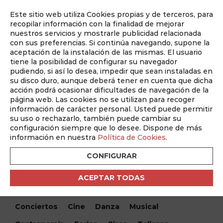
Este sitio web utiliza Cookies propias y de terceros, para
Auditado por
recopilar información con la finalidad de mejorar
nuestros servicios y mostrarle publicidad relacionada
con sus preferencias. Si continúa navegando, supone la
aceptación de la instalación de las mismas. El usuario
tiene la posibilidad de configurar su navegador
pudiendo, si así lo desea, impedir que sean instaladas en
su disco duro, aunque deberá tener en cuenta que dicha
acción podrá ocasionar dificultades de navegación de la
página web. Las cookies no se utilizan para recoger
información de carácter personal. Usted puede permitir
¿Qué hacemos hoy?
su uso o rechazarlo, también puede cambiar su
configuración siempre que lo desee. Dispone de más
¿Qué hacemos hoy?
/ Hábitos nutricionales en la
información en nuestra
Política de Cookies
.
infancia
CONFIGURAR
Encuentra tu evento
ACEPTAR TODAS
Todos
Monólogos
Teatro
Festivales
Conciertos
Cine
Danza
Musical