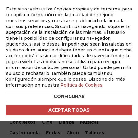
Este sitio web utiliza Cookies propias y de terceros, para
Auditado por
recopilar información con la finalidad de mejorar
nuestros servicios y mostrarle publicidad relacionada
con sus preferencias. Si continúa navegando, supone la
aceptación de la instalación de las mismas. El usuario
tiene la posibilidad de configurar su navegador
pudiendo, si así lo desea, impedir que sean instaladas en
su disco duro, aunque deberá tener en cuenta que dicha
acción podrá ocasionar dificultades de navegación de la
página web. Las cookies no se utilizan para recoger
información de carácter personal. Usted puede permitir
¿Qué hacemos hoy?
su uso o rechazarlo, también puede cambiar su
configuración siempre que lo desee. Dispone de más
¿Qué hacemos hoy?
/ The Burger Cup Albacete
información en nuestra
Política de Cookies
.
CONFIGURAR
Encuentra tu evento
ACEPTAR TODAS
Todos
Monólogos
Teatro
Festivales
Conciertos
Cine
Danza
Musical
Gastronomía
Ferias
Circo
Talleres