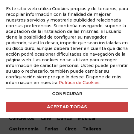
Este sitio web utiliza Cookies propias y de terceros, para
Auditado por
recopilar información con la finalidad de mejorar
nuestros servicios y mostrarle publicidad relacionada
con sus preferencias. Si continúa navegando, supone la
aceptación de la instalación de las mismas. El usuario
tiene la posibilidad de configurar su navegador
pudiendo, si así lo desea, impedir que sean instaladas en
su disco duro, aunque deberá tener en cuenta que dicha
acción podrá ocasionar dificultades de navegación de la
página web. Las cookies no se utilizan para recoger
información de carácter personal. Usted puede permitir
¿Qué hacemos hoy?
su uso o rechazarlo, también puede cambiar su
configuración siempre que lo desee. Dispone de más
¿Qué hacemos hoy?
/ Quijada - Una mirada al recuerdo
información en nuestra
Política de Cookies
.
CONFIGURAR
Encuentra tu evento
ACEPTAR TODAS
Todos
Monólogos
Teatro
Festivales
Conciertos
Cine
Danza
Musical
Gastronomía
Ferias
Circo
Talleres