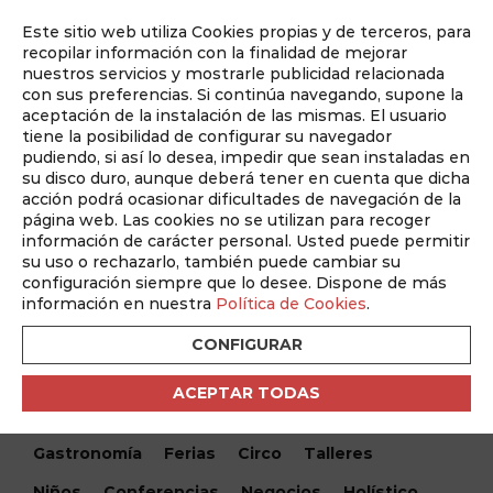
Este sitio web utiliza Cookies propias y de terceros, para
Auditado por
recopilar información con la finalidad de mejorar
nuestros servicios y mostrarle publicidad relacionada
con sus preferencias. Si continúa navegando, supone la
aceptación de la instalación de las mismas. El usuario
tiene la posibilidad de configurar su navegador
pudiendo, si así lo desea, impedir que sean instaladas en
su disco duro, aunque deberá tener en cuenta que dicha
acción podrá ocasionar dificultades de navegación de la
página web. Las cookies no se utilizan para recoger
información de carácter personal. Usted puede permitir
¿Qué hacemos hoy?
su uso o rechazarlo, también puede cambiar su
configuración siempre que lo desee. Dispone de más
información en nuestra
Política de Cookies
.
Encuentra tu evento
CONFIGURAR
Todos
Monólogos
Teatro
Festivales
ACEPTAR TODAS
Conciertos
Cine
Danza
Musical
Gastronomía
Ferias
Circo
Talleres
Niños
Conferencias
Negocios
Holístico