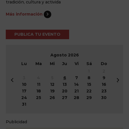
tradición, cultura y activida
Más información
PUBLICA TU EVENTO
Agosto
2026
Lu
Ma
Mi
Ju
Vi
Sá
Do
1
2
3
4
5
6
7
8
9
&
Si
10
11
12
13
14
15
16
#
g
17
18
19
20
21
22
23
x
&
24
25
26
27
28
29
30
3
#
31
c;
x
A
3
n
e;
Publicidad
t