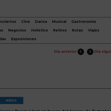
nciertos
Cine
Danza
Musical
Gastronomía
as
Negocios
Holístico
Retiros
Rutas
Viajes
das
Exposiciones
Día anterior
Día sigu
NIÑOS