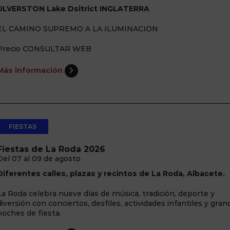
ULVERSTON Lake Dsitrict INGLATERRA
EL CAMINO SUPREMO A LA ILUMINACION
Precio CONSULTAR WEB
Más información
FIESTAS
Fiestas de La Roda 2026
Del 07 al 09 de agosto
Diferentes calles, plazas y recintos de La Roda, Albacete.
La Roda celebra nueve días de música, tradición, deporte y
diversión con conciertos, desfiles, actividades infantiles y gra
noches de fiesta.