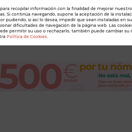
 para recopilar información con la finalidad de mejorar nuestro
as. Si continúa navegando, supone la aceptación de la instalac
dor pudiendo, si así lo desea, impedir que sean instaladas en s
Auditado 
onar dificultades de navegación de la página web. Las cookies
uede permitir su uso o rechazarlo, también puede cambiar su
tra
Política de Cookies
.
Revista Albacete a Mano
Conócenos
New