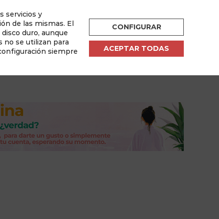
s servicios y
ESPAÑOL
ión de las mismas. El
CONFIGURAR
u disco duro, aunque
por
 no se utilizan para
ACEPTAR TODAS
 configuración siempre
sletter
Área de Usuario