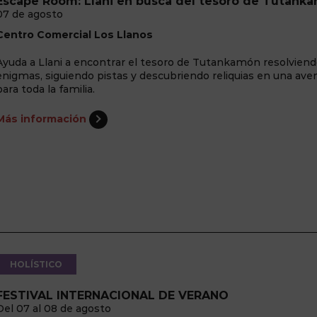
Escape Room: Llani en busca del tesoro de Tutank
07 de agosto
Centro Comercial Los Llanos
Ayuda a Llani a encontrar el tesoro de Tutankamón resolvien
enigmas, siguiendo pistas y descubriendo reliquias en una ave
para toda la familia.
Más información
HOLÍSTICO
FESTIVAL INTERNACIONAL DE VERANO
Del 07 al 08 de agosto