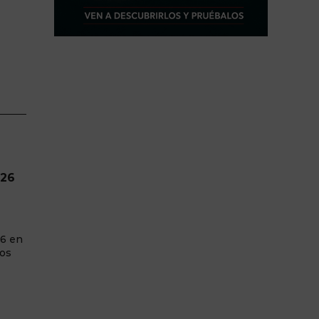
026
26 en
tos