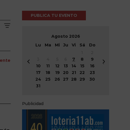
PUBLICA TU EVENTO
Agosto
2026
Lu
Ma
Mi
Ju
Vi
Sá
Do
1
2
3
4
5
6
7
8
9
iente
&
Si
10
11
12
13
14
15
16
#
g
17
18
19
20
21
22
23
x
&
08
24
25
26
27
28
29
30
3
#
31
c;
x
Sábado
A
3
n
e;
11:00h
Publicidad
t