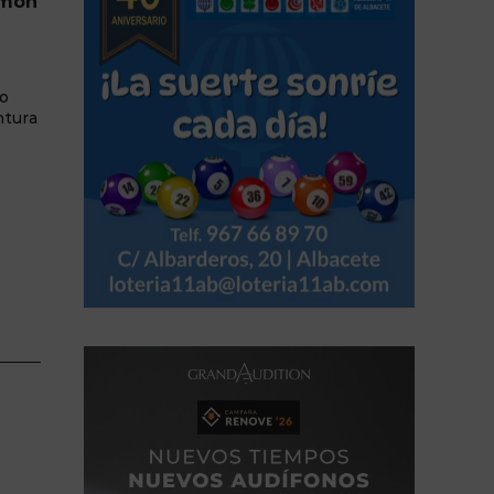
amón
do
ntura
12:00h