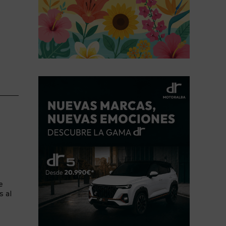
e
s al