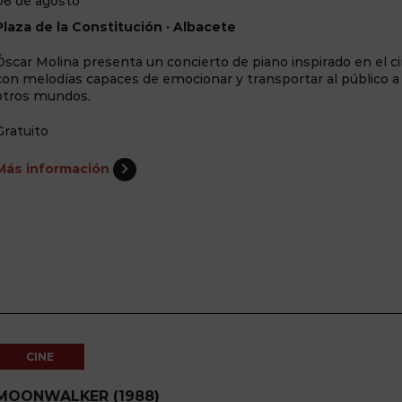
06 de agosto
Plaza de la Constitución · Albacete
Óscar Molina presenta un concierto de piano inspirado en el ci
con melodías capaces de emocionar y transportar al público a
otros mundos.
Gratuito
Más información
CINE
MOONWALKER (1988)