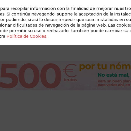
 para recopilar información con la finalidad de mejorar nuestro
as. Si continúa navegando, supone la aceptación de la instalac
dor pudiendo, si así lo desea, impedir que sean instaladas en s
Auditado 
onar dificultades de navegación de la página web. Las cookies
uede permitir su uso o rechazarlo, también puede cambiar su
tra
Política de Cookies
.
Revista Albacete a Mano
Conócenos
New