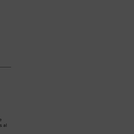
e
s al