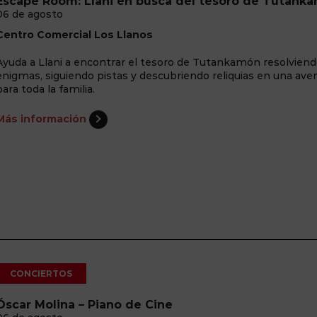
Escape Room: Llani en busca del tesoro de Tutank
06 de agosto
Centro Comercial Los Llanos
Ayuda a Llani a encontrar el tesoro de Tutankamón resolvien
enigmas, siguiendo pistas y descubriendo reliquias en una ave
para toda la familia.
Más información
CONCIERTOS
Óscar Molina – Piano de Cine