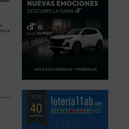
amón
do
ntura