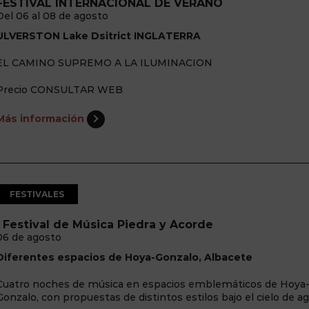
FESTIVAL INTERNACIONAL DE VERANO
Del 06 al 08 de agosto
ULVERSTON Lake Dsitrict INGLATERRA
EL CAMINO SUPREMO A LA ILUMINACION
Precio CONSULTAR WEB
Más información
FESTIVALES
I Festival de Música Piedra y Acorde
06 de agosto
Diferentes espacios de Hoya-Gonzalo, Albacete
Cuatro noches de música en espacios emblemáticos de Hoya
Gonzalo, con propuestas de distintos estilos bajo el cielo de a