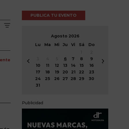
PUBLICA TU EVENTO
Agosto
2026
Lu
Ma
Mi
Ju
Vi
Sá
Do
1
2
3
4
5
6
7
8
9
iente
&
Si
10
11
12
13
14
15
16
#
g
17
18
19
20
21
22
23
x
&
07
24
25
26
27
28
29
30
3
#
31
c;
x
Viernes
A
3
n
e;
18:30h
Publicidad
t