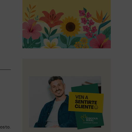
-
gosto.