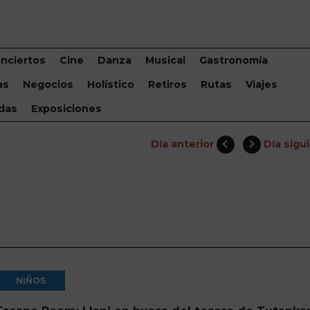
nciertos
Cine
Danza
Musical
Gastronomía
as
Negocios
Holístico
Retiros
Rutas
Viajes
das
Exposiciones
Día anterior
Día sigu
NIÑOS