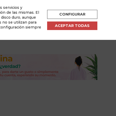
s servicios y
ESPAÑOL
ión de las mismas. El
CONFIGURAR
u disco duro, aunque
por
 no se utilizan para
ACEPTAR TODAS
 configuración siempre
sletter
Área de Usuario