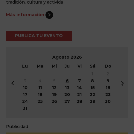
tradición, cultura y activida
Más información
PUBLICA TU EVENTO
Agosto
2026
Lu
Ma
Mi
Ju
Vi
Sá
Do
1
2
3
4
5
6
7
8
9
&
Si
10
11
12
13
14
15
16
#
g
17
18
19
20
21
22
23
x
&
24
25
26
27
28
29
30
3
#
31
c;
x
A
3
n
e;
Publicidad
t