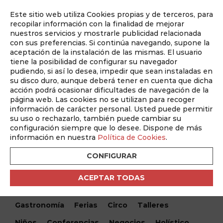
Este sitio web utiliza Cookies propias y de terceros, para
Auditado por
recopilar información con la finalidad de mejorar
nuestros servicios y mostrarle publicidad relacionada
con sus preferencias. Si continúa navegando, supone la
aceptación de la instalación de las mismas. El usuario
tiene la posibilidad de configurar su navegador
pudiendo, si así lo desea, impedir que sean instaladas en
su disco duro, aunque deberá tener en cuenta que dicha
acción podrá ocasionar dificultades de navegación de la
página web. Las cookies no se utilizan para recoger
información de carácter personal. Usted puede permitir
¿Qué hacemos hoy?
su uso o rechazarlo, también puede cambiar su
configuración siempre que lo desee. Dispone de más
información en nuestra
Política de Cookies
.
Encuentra tu evento
CONFIGURAR
Todos
Monólogos
Teatro
Festivales
ACEPTAR TODAS
Conciertos
Cine
Danza
Musical
Gastronomía
Ferias
Circo
Talleres
Niños
Conferencias
Negocios
Holístico