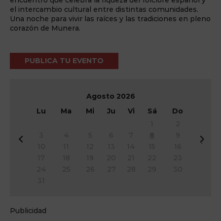
encuentro que celebra la riqueza del folclore español y
el intercambio cultural entre distintas comunidades.
Una noche para vivir las raíces y las tradiciones en pleno
corazón de Munera.
PUBLICA TU EVENTO
Agosto
2026
Lu
Ma
Mi
Ju
Vi
Sá
Do
1
2
3
4
5
6
7
8
9
&
Si
10
11
12
13
14
15
16
#
g
17
18
19
20
21
22
23
x
&
24
25
26
27
28
29
30
3
#
31
c;
x
A
3
n
e;
Publicidad
t