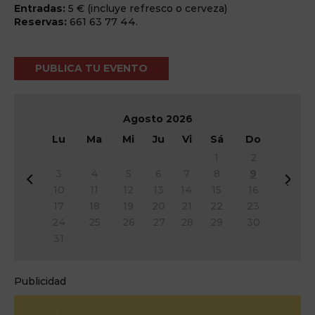
Entradas:
5 € (incluye refresco o cerveza)
Reservas:
661 63 77 44.
PUBLICA TU EVENTO
Agosto
2026
Lu
Ma
Mi
Ju
Vi
Sá
Do
1
2
3
4
5
6
7
8
9
&
Si
10
11
12
13
14
15
16
#
g
17
18
19
20
21
22
23
x
&
24
25
26
27
28
29
30
3
#
31
c;
x
A
3
n
e;
Publicidad
t