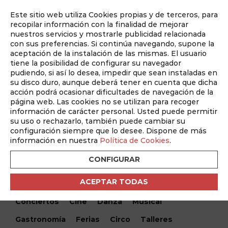
Este sitio web utiliza Cookies propias y de terceros, para
Auditado por
recopilar información con la finalidad de mejorar
nuestros servicios y mostrarle publicidad relacionada
con sus preferencias. Si continúa navegando, supone la
aceptación de la instalación de las mismas. El usuario
tiene la posibilidad de configurar su navegador
pudiendo, si así lo desea, impedir que sean instaladas en
su disco duro, aunque deberá tener en cuenta que dicha
acción podrá ocasionar dificultades de navegación de la
página web. Las cookies no se utilizan para recoger
información de carácter personal. Usted puede permitir
¿Qué hacemos hoy?
su uso o rechazarlo, también puede cambiar su
configuración siempre que lo desee. Dispone de más
¿Qué hacemos hoy?
/ Microteatro: A Partes Iguales
información en nuestra
Política de Cookies
.
CONFIGURAR
Encuentra tu evento
ACEPTAR TODAS
Todos
Monólogos
Teatro
Festivales
Conciertos
Cine
Danza
Musical
Gastronomía
Ferias
Circo
Talleres